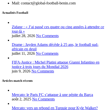
Mail: contact@global-football-benin.com
Actualités Football
Zidane : « J’ai passé ces quatre ou cinq années à attendre ce
jour-là »
juillet 28, 2026
No Comments
Drame : Jayden Adams décède à 25 ans, le football sud-
africain en deuil
juillet 11, 2026
No Comments
FIFA-Justice : Michel Platini attaque Gianni Infantino en
justice à trois jours du Mondial 2026
juin 9, 2026
No Comments
Articles match récents
Mercato: le Paris FC s’attaque à une pépite du Barça
août 2, 2025
No Comments
Mercato: vers un rebond en Turquie pour Kyle Walker?