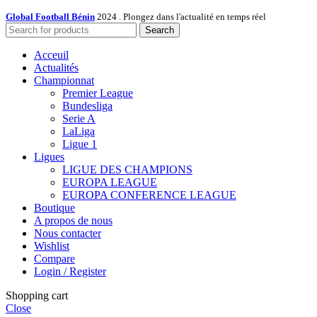
Global Football Bénin
2024 . Plongez dans l'actualité en temps réel
Search
Acceuil
Actualités
Championnat
Premier League
Bundesliga
Serie A
LaLiga
Ligue 1
Ligues
LIGUE DES CHAMPIONS
EUROPA LEAGUE
EUROPA CONFERENCE LEAGUE
Boutique
A propos de nous
Nous contacter
Wishlist
Compare
Login / Register
Shopping cart
Close