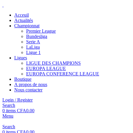
Acceuil
Actualités
Championnat
Premier League
Bundesliga
Serie A
LaLiga
Ligue 1
Ligues
LIGUE DES CHAMPIONS
EUROPA LEAGUE
EUROPA CONFERENCE LEAGUE
Boutique
A propos de nous
Nous contacter
Login / Register
Search
0
items
CFA
0.00
Menu
Search
0
items
CFA
0.00