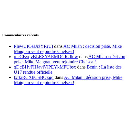
Commentaires récents
PIewUfCesJrzYRrUl
dans
AC Milan : décision prise, Mike
Maignan veut rejoindre Chelsea !
rdcCBvqvBLRSYAEMDGIGfkiw
dans
AC Milan : décision
prise, Mike Maignan veut rejoindre Chelsea !
qDcBHvFHJavlVlPEYkMFUbsx
dans
Benin : La liste des
U17 rendue officielle
lxfkiRCXhCSBOxgd
dans
AC Milan : décision prise, Mike
Maignan veut rejoindre Chelsea !