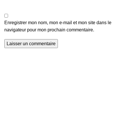
Enregistrer mon nom, mon e-mail et mon site dans le
navigateur pour mon prochain commentaire.
Nous explorons les terrains de football du monde entier et
que nous mettons en lumière le talent et la passion qui
animent ce sport universel. Avec Global Football, soyez au
cœur de l'action, à chaque coup de sifflet, à chaque but
marqué.
Sainte Rita, Cotonou, Bénin