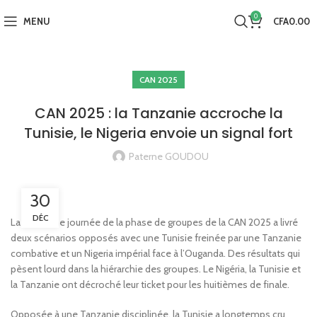
0
MENU
CFA
0.00
CAN 2025
CAN 2025 : la Tanzanie accroche la
Tunisie, le Nigeria envoie un signal fort
Paterne GOUDOU
30
DÉC
La troisième journée de la phase de groupes de la CAN 2025 a livré
deux scénarios opposés avec une Tunisie freinée par une Tanzanie
combative et un Nigeria impérial face à l’Ouganda. Des résultats qui
pèsent lourd dans la hiérarchie des groupes. Le Nigéria, la Tunisie et
la Tanzanie ont décroché leur ticket pour les huitièmes de finale.
Opposée à une Tanzanie disciplinée, la Tunisie a longtemps cru