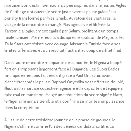
maîtriser son destin. Sérieux mais peu inspirés dans le jeu, les Aigles
de Carthage ont ouvert le score juste avant la pause grâce à un
penalty transformé par Ilyes Gharbi. Au retour des vestiaires, le
visage de la rencontre a changé. Plus agressive et libérée, la
Tanzanie a logiquement égalisé par Salum, profitant d’un temps
faible tunisien. Même réduits à dix après l’expulsion de Magoola, les
Taifa Stars ont résisté avec courage, laissant la Tunisie face à ses
limites offensives et à un résultat frustrant au coup de sifflet final.
Dans l’autre rencontre marquante de la journée, le Nigeria a frappé
fort en s’imposant largement face à l’Ouganda. Les Super Eagles
ont rapidement pris l’ascendant grâce à Paul Onuachu, avant
d’accélérer après la pause. Raphael Onyedika s’est offert un doublé,
illustrant la maîtrise collective nigériane et la capacité de l’équipe à
faire mal en transition. Malgré une réduction du score signée Mato,
le Nigeria n’a jamais tremblé et a confirmé sa montée en puissance
dans la compétition.
À l’issue de cette troisième journée de la phase de groupes, le
Nigeria s’affirme comme l’un des sérieux candidats au titre. La