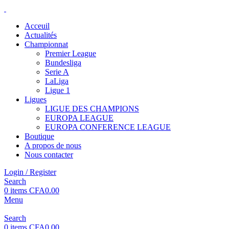
Acceuil
Actualités
Championnat
Premier League
Bundesliga
Serie A
LaLiga
Ligue 1
Ligues
LIGUE DES CHAMPIONS
EUROPA LEAGUE
EUROPA CONFERENCE LEAGUE
Boutique
A propos de nous
Nous contacter
Login / Register
Search
0
items
CFA
0.00
Menu
Search
0
items
CFA
0.00