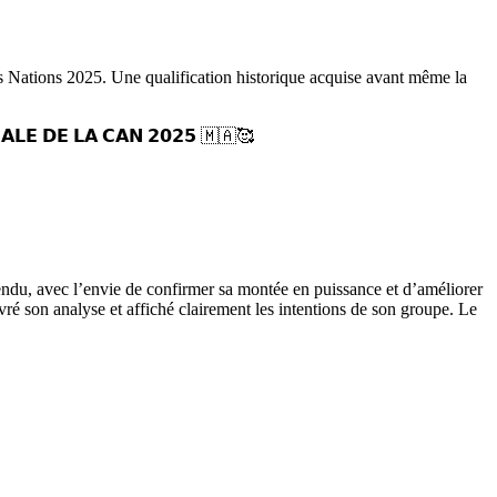
des Nations 2025. Une qualification historique acquise avant même la
𝗔𝗟𝗘 𝗗𝗘 𝗟𝗔 𝗖𝗔𝗡 𝟮𝟬𝟮𝟱 🇲🇦🥰
 attendu, avec l’envie de confirmer sa montée en puissance et d’améliorer
 son analyse et affiché clairement les intentions de son groupe. Le