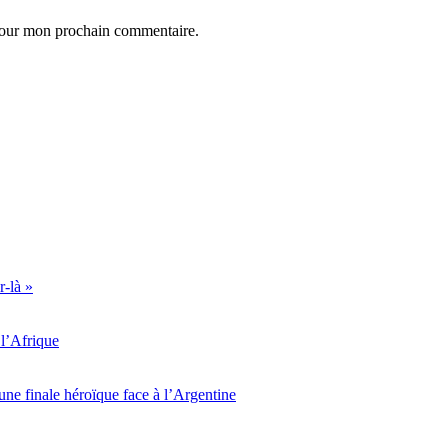
 pour mon prochain commentaire.
r-là »
l’Afrique
ne finale héroïque face à l’Argentine