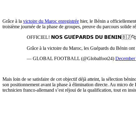
Grâce à la
victoire du Maroc enregistrée
hier, le Bénin a officiellemen
troisième journée de la phase de groupes, preuve du parcours solide ré
OFFICIEL! 𝗡𝗢𝗦 𝗚𝗨𝗘́𝗣𝗔𝗥𝗗𝗦 𝗗𝗨 𝗕𝗘́𝗡𝗜𝗡🇧🇯🐆 𝗦
Grâce à la victoire du Maroc, les Guépards du Bénin ont 
— GLOBAL FOOTBALL (@Globalfoot24)
December 
Mais loin de se satisfaire de cet objectif déjà atteint, la sélection bé
son positionnement avant la phase à élimination directe. Au micro de
technicien franco-allemand s’est réjoui de la qualification, tout en insi