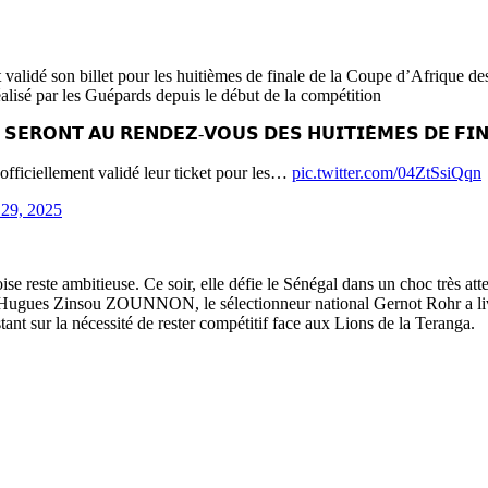
t validé son billet pour les huitièmes de finale de la Coupe d’Afrique 
alisé par les Guépards depuis le début de la compétition
𝗘𝗥𝗢𝗡𝗧 𝗔𝗨 𝗥𝗘𝗡𝗗𝗘𝗭-𝗩𝗢𝗨𝗦 𝗗𝗘𝗦 𝗛𝗨𝗜𝗧𝗜𝗘̀𝗠𝗘𝗦 𝗗𝗘 𝗙𝗜𝗡
officiellement validé leur ticket pour les…
pic.twitter.com/04ZtSsiQqn
29, 2025
ninoise reste ambitieuse. Ce soir, elle défie le Sénégal dans un choc très
 Hugues Zinsou ZOUNNON, le sélectionneur national Gernot Rohr a livré
stant sur la nécessité de rester compétitif face aux Lions de la Teranga.