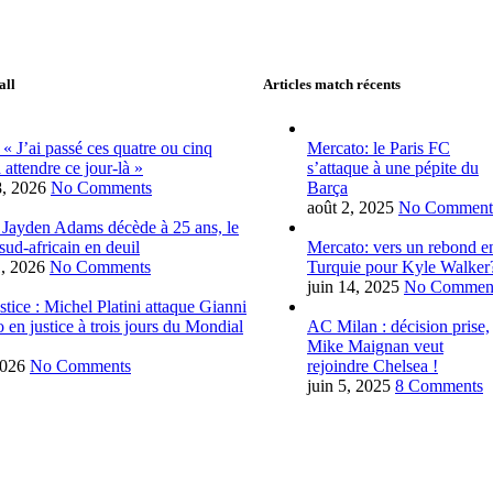
all
Articles match récents
 « J’ai passé ces quatre ou cinq
Mercato: le Paris FC
 attendre ce jour-là »
s’attaque à une pépite du
28, 2026
No Comments
Barça
août 2, 2025
No Comment
 Jayden Adams décède à 25 ans, le
 sud-africain en deuil
Mercato: vers un rebond e
1, 2026
No Comments
Turquie pour Kyle Walker
juin 14, 2025
No Commen
tice : Michel Platini attaque Gianni
o en justice à trois jours du Mondial
AC Milan : décision prise,
Mike Maignan veut
2026
No Comments
rejoindre Chelsea !
juin 5, 2025
8 Comments