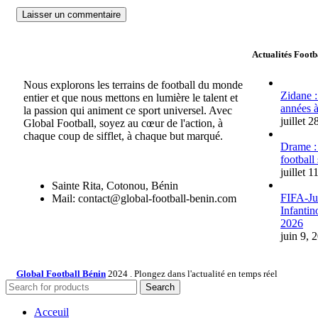
Actualités Footb
Nous explorons les terrains de football du monde
Zidane :
entier et que nous mettons en lumière le talent et
années à
la passion qui animent ce sport universel. Avec
juillet 
Global Football, soyez au cœur de l'action, à
chaque coup de sifflet, à chaque but marqué.
Drame :
football
juillet 1
Sainte Rita, Cotonou, Bénin
FIFA-Jus
Mail: contact@global-football-benin.com
Infantin
2026
juin 9, 
Global Football Bénin
2024 . Plongez dans l'actualité en temps réel
Search
Acceuil