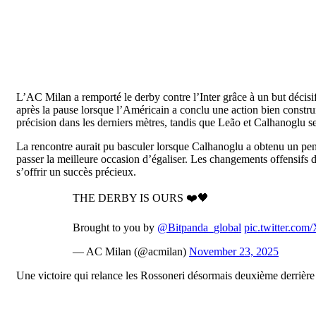
L’AC Milan a remporté le derby contre l’Inter grâce à un but décisif 
après la pause lorsque l’Américain a conclu une action bien constru
précision dans les derniers mètres, tandis que Leão et Calhanoglu se
La rencontre aurait pu basculer lorsque Calhanoglu a obtenu un pena
passer la meilleure occasion d’égaliser. Les changements offensifs d
s’offrir un succès précieux.
THE DERBY IS OURS ❤️🖤
Brought to you by
@Bitpanda_global
pic.twitter.c
— AC Milan (@acmilan)
November 23, 2025
Une victoire qui relance les Rossoneri désormais deuxième derrière 