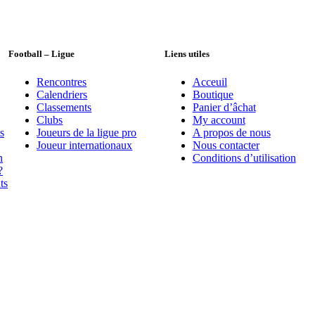
Football – Ligue
Liens utiles
Rencontres
Acceuil
Calendriers
Boutique
Classements
Panier d’âchat
Clubs
My account
s
Joueurs de la ligue pro
A propos de nous
Joueur internationaux
Nous contacter
n
Conditions d’utilisation
?
ts