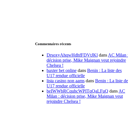
Commentaires récents
DrsoxyAhqwHdhfFDVtJKl
dans
AC Milan 
décision prise, Mike Maignan veut rejoindre
Chelsea !
baxter bet online
dans
Benin : La liste des
U17 rendue officielle
lista casino non aams
dans
Benin : La liste de
U17 rendue officielle
beIWWbRCquhcWPITqQaLFuQ
dans
AC
Milan : décision prise, Mike Maignan veut
rejoindre Chelsea !