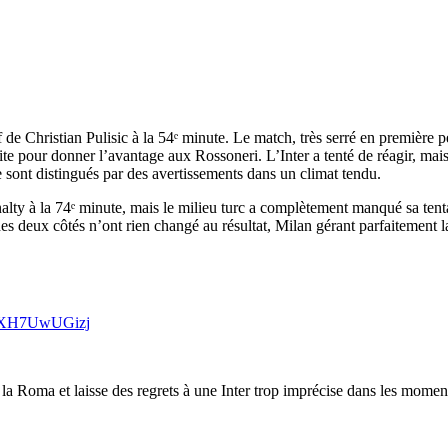
de Christian Pulisic à la 54ᵉ minute. Le match, très serré en première p
ite pour donner l’avantage aux Rossoneri. L’Inter a tenté de réagir, ma
 sont distingués par des avertissements dans un climat tendu.
lty à la 74ᵉ minute, mais le milieu turc a complètement manqué sa tenta
es deux côtés n’ont rien changé au résultat, Milan gérant parfaitement 
om/XH7UwUGizj
la Roma et laisse des regrets à une Inter trop imprécise dans les moment