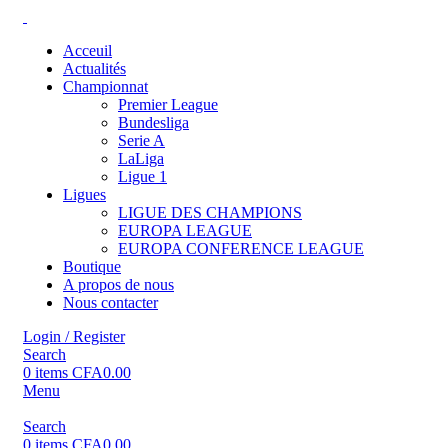
Acceuil
Actualités
Championnat
Premier League
Bundesliga
Serie A
LaLiga
Ligue 1
Ligues
LIGUE DES CHAMPIONS
EUROPA LEAGUE
EUROPA CONFERENCE LEAGUE
Boutique
A propos de nous
Nous contacter
Login / Register
Search
0
items
CFA
0.00
Menu
Search
0
items
CFA
0.00