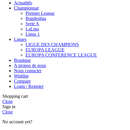
Actualités
Championnat
Premier League
Bundesliga
Serie A
LaLiga
Ligue 1
Ligues
LIGUE DES CHAMPIONS
EUROPA LEAGUE
EUROPA CONFERENCE LEAGUE
Boutique
A propos de nous
Nous contacter
Wishlist
Compare
Login / Register
Shopping cart
Close
Sign in
Close
No account yet?