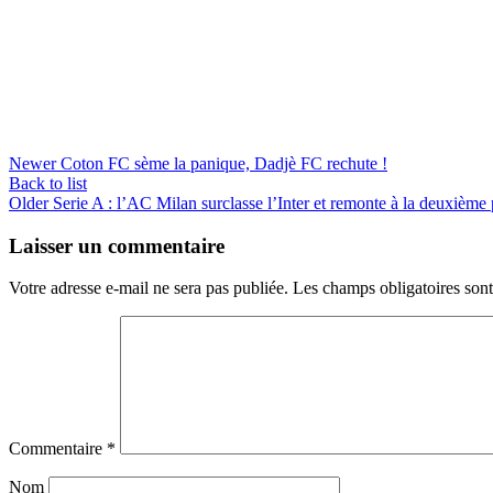
Newer
Coton FC sème la panique, Dadjè FC rechute !
Back to list
Older
Serie A : l’AC Milan surclasse l’Inter et remonte à la deuxième 
Laisser un commentaire
Votre adresse e-mail ne sera pas publiée.
Les champs obligatoires son
Commentaire
*
Nom