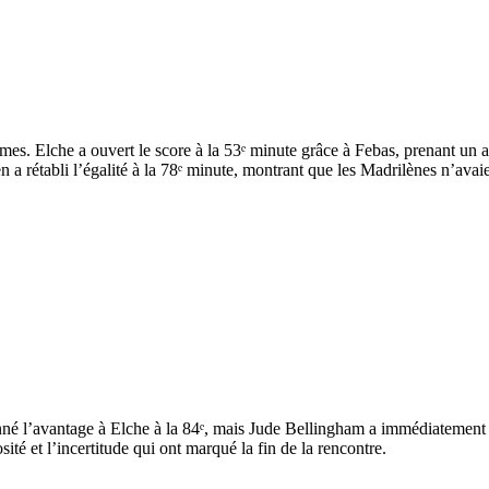
es. Elche a ouvert le score à la 53ᵉ minute grâce à Febas, prenant un
en a rétabli l’égalité à la 78ᵉ minute, montrant que les Madrilènes n’avaie
nné l’avantage à Elche à la 84ᵉ, mais Jude Bellingham a immédiatement r
sité et l’incertitude qui ont marqué la fin de la rencontre.