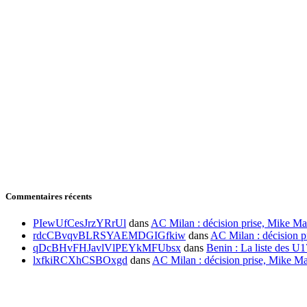
Commentaires récents
PIewUfCesJrzYRrUl
dans
AC Milan : décision prise, Mike Ma
rdcCBvqvBLRSYAEMDGIGfkiw
dans
AC Milan : décision p
qDcBHvFHJavlVlPEYkMFUbsx
dans
Benin : La liste des U1
lxfkiRCXhCSBOxgd
dans
AC Milan : décision prise, Mike Ma