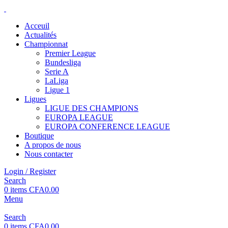
Acceuil
Actualités
Championnat
Premier League
Bundesliga
Serie A
LaLiga
Ligue 1
Ligues
LIGUE DES CHAMPIONS
EUROPA LEAGUE
EUROPA CONFERENCE LEAGUE
Boutique
A propos de nous
Nous contacter
Login / Register
Search
0
items
CFA
0.00
Menu
Search
0
items
CFA
0.00