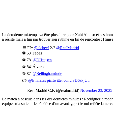
La deuxième mi-temps va être plus dure pour Xabi Alonso et ses homm
a résisté mais a fini par trouver son rythme en fin de rencontre : Huijs
🏁 FP:
@elchecf
2-2
@RealMadrid
⚽ 53' Febas
⚽ 78'
@DHuijsen
⚽ 84' Álvaro
⚽ 87'
@BellinghamJude
👉
@Emirates
pic.twitter.com/lSD6sPjUtr
— Real Madrid C.F. (@realmadrid)
November 23, 2025
Le match a basculé dans les dix dernières minutes : Rodrí­guez a redo
équipes n’a su tenir le bénéfice d’un avantage, et le nul reflète la nervo