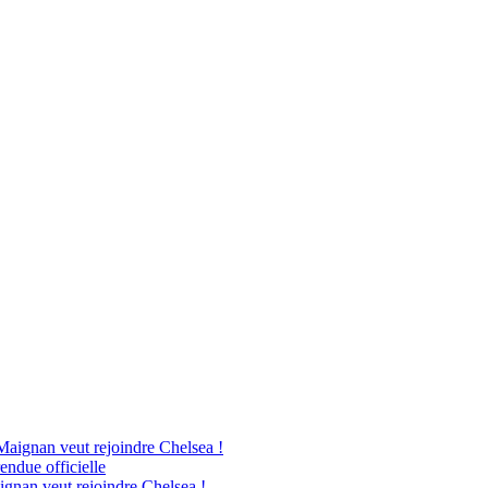
Maignan veut rejoindre Chelsea !
endue officielle
ignan veut rejoindre Chelsea !