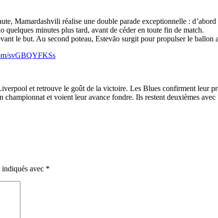
inute, Mamardashvili réalise une double parade exceptionnelle : d’abord 
o quelques minutes plus tard, avant de céder en toute fin de match.
evant le but. Au second poteau, Estevão surgit pour propulser le ballon 
r.com/svGBQYFKSs
verpool et retrouve le goût de la victoire. Les Blues confirment leur pr
 championnat et voient leur avance fondre. Ils restent deuxièmes avec 
t indiqués avec
*