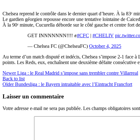
Chelsea reprend le contrôle dans le dernier quart d’heure. À la 83ᵉ m
Le gardien géorgien repousse encore une tentative lointaine de Caiced
À la 90ᵉ minute, Cucurella déborde sur le côté gauche et centre fort d
GET INNNNNNN!!!! ✊
#CFC
|
#CHELIV
pic.twitte
— Chelsea FC (@ChelseaFC)
October 4, 2025
Au terme d’un match disputé et indécis, Chelsea s’impose 2-1 face à Li
points. Les Reds, eux, enchaînent une deuxième défaite consécutive en
Newer
Liga : le Real Madrid s’impose sans trembler contre Villarreal
Back to list
Older
Bundesliga : le Bayern intraitable avec l’Eintracht Francfort
Laisser un commentaire
Votre adresse e-mail ne sera pas publiée.
Les champs obligatoires son