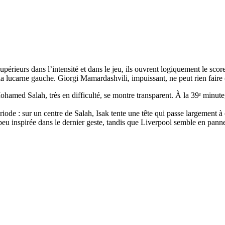
rieurs dans l’intensité et dans le jeu, ils ouvrent logiquement le sco
a lucarne gauche. Giorgi Mamardashvili, impuissant, ne peut rien faire 
ohamed Salah, très en difficulté, se montre transparent. À la 39ᵉ minu
iode : sur un centre de Salah, Isak tente une tête qui passe largement à
u inspirée dans le dernier geste, tandis que Liverpool semble en panne