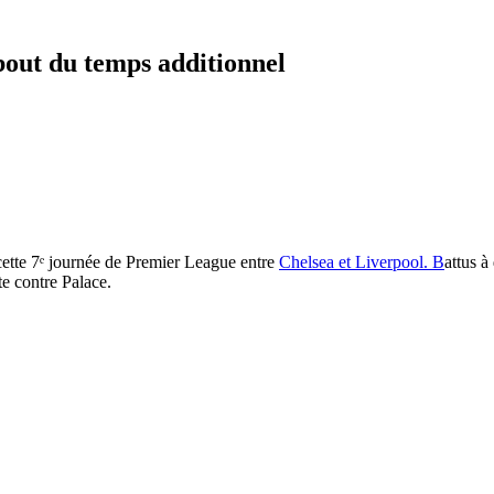
 bout du temps additionnel
cette 7ᵉ journée de Premier League entre
Chelsea et Liverpool. B
attus à
te contre Palace.