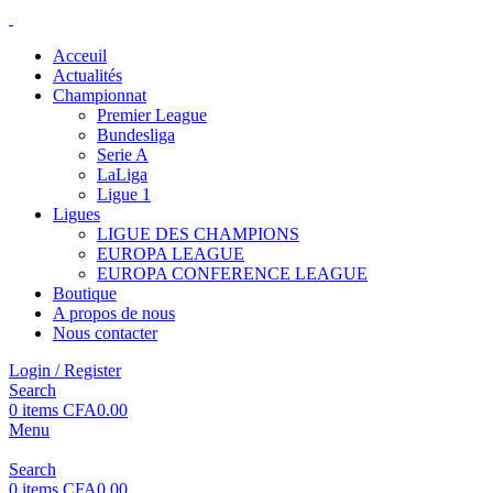
Acceuil
Actualités
Championnat
Premier League
Bundesliga
Serie A
LaLiga
Ligue 1
Ligues
LIGUE DES CHAMPIONS
EUROPA LEAGUE
EUROPA CONFERENCE LEAGUE
Boutique
A propos de nous
Nous contacter
Login / Register
Search
0
items
CFA
0.00
Menu
Search
0
items
CFA
0.00