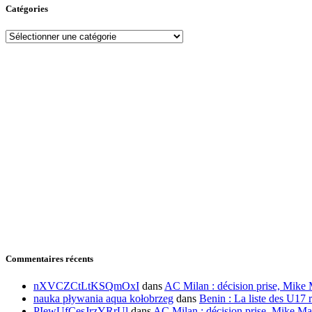
Catégories
Commentaires récents
nXVCZCtLtKSQmOxI
dans
AC Milan : décision prise, Mike 
nauka pływania aqua kołobrzeg
dans
Benin : La liste des U17 r
PIewUfCesJrzYRrUl
dans
AC Milan : décision prise, Mike Ma