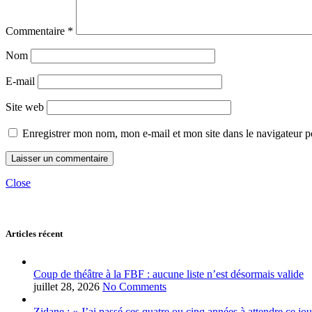
Commentaire
*
Nom
E-mail
Site web
Enregistrer mon nom, mon e-mail et mon site dans le navigateur
Close
Articles récent
Coup de théâtre à la FBF : aucune liste n’est désormais valide
juillet 28, 2026
No Comments
Zidane : « J’ai passé ces quatre ou cinq années à attendre ce jou