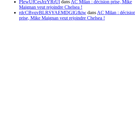
PIewUfCesJrzYRrUl
dans
AC Milan : décision prise, Mike
Maignan veut rejoindre Chelsea !
rdcCBvqvBLRSYAEMDGIGfkiw
dans
AC Milan : décisio
prise, Mike Maignan veut rejoindre Chelsea !