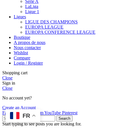
Serie A
LaLiga
Ligue 1
Ligues
LIGUE DES CHAMPIONS
EUROPA LEAGUE
EUROPA CONFERENCE LEAGUE
Boutique
A propos de nous
Nous contacter
Wishlist
Compare
Login / Register
Shopping cart
Close
Sign in
Close
No account yet?
Create an Account
Facebook
X
Instagram
YouTube
Pinterest
FR
Search
Start typing to see posts you are looking for.