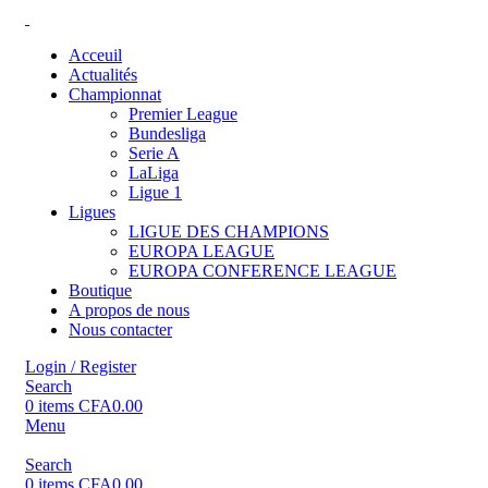
Acceuil
Actualités
Championnat
Premier League
Bundesliga
Serie A
LaLiga
Ligue 1
Ligues
LIGUE DES CHAMPIONS
EUROPA LEAGUE
EUROPA CONFERENCE LEAGUE
Boutique
A propos de nous
Nous contacter
Login / Register
Search
0
items
CFA
0.00
Menu
Search
0
items
CFA
0.00