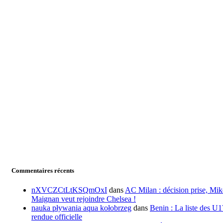
Commentaires récents
nXVCZCtLtKSQmOxI
dans
AC Milan : décision prise, Mik
Maignan veut rejoindre Chelsea !
nauka pływania aqua kołobrzeg
dans
Benin : La liste des U1
rendue officielle