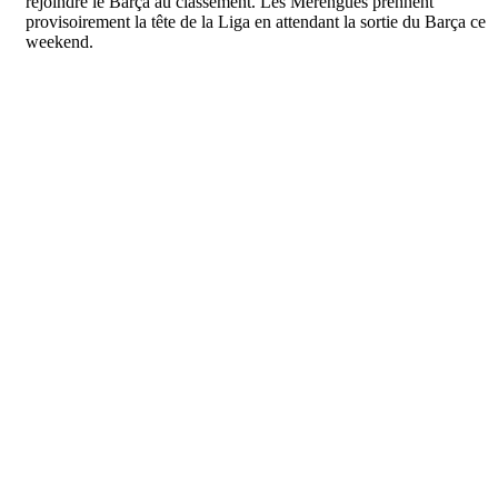
rejoindre le Barça au classement. Les Merengues prennent
provisoirement la tête de la Liga en attendant la sortie du Barça ce
weekend.