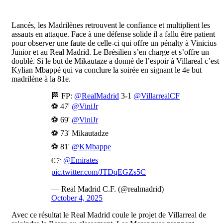
Lancés, les Madrilènes retrouvent le confiance et multiplient les
assauts en attaque. Face à une défense solide il a fallu être patient
pour observer une faute de celle-ci qui offre un pénalty à Vinicius
Junior et au Real Madrid. Le Brésilien s’en charge et s’offre un
doublé. Si le but de Mikautaze a donné de l’espoir à Villareal c’est
Kylian Mbappé qui va conclure la soirée en signant le 4e but
madrilène à la 81e.
🏁 FP:
@RealMadrid
3-1
@VillarrealCF
⚽ 47'
@ViniJr
⚽ 69'
@ViniJr
⚽ 73' Mikautadze
⚽ 81'
@KMbappe
👉
@Emirates
pic.twitter.com/JTDqEGZs5C
— Real Madrid C.F. (@realmadrid)
October 4, 2025
Avec ce résultat le Real Madrid coule le projet de Villarreal de