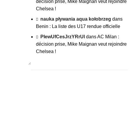
décision prise, Mike Maignan veut rejoindre
Chelsea !
nauka pływania aqua kołobrzeg
dans
Benin : La liste des U17 rendue officielle
PIewUfCesJrzYRrUl
dans
AC Milan :
décision prise, Mike Maignan veut rejoindre
Chelsea !