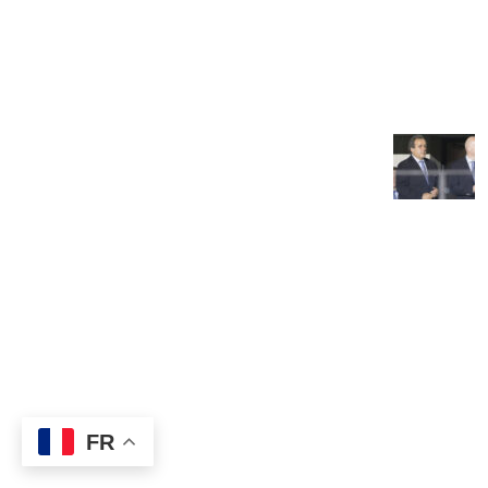
D
chaque but marqué.
2
d
Sainte Rita, Cotonou, Bénin
j
Mail: contact@global-football-benin.com
FR