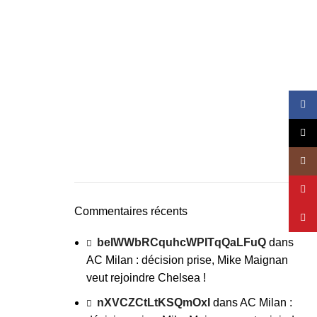
Face
X
Insta
YouT
Commentaires récents
Pinte
beIWWbRCquhcWPITqQaLFuQ
dans
AC Milan : décision prise, Mike Maignan
veut rejoindre Chelsea !
nXVCZCtLtKSQmOxI
dans
AC Milan :