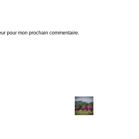
teur pour mon prochain commentaire.
ball
Articles match récents
Zidane : « J’ai passé ces
Mercato: le Paris
quatre ou cinq années à
FC s’attaque à
attendre ce jour-là »
une pépite du
Barça
juillet 28, 2026
No Comments
août 2, 2025
No
Comments