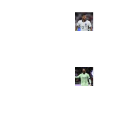
rame : Jayden Adams décède à
5 ans, le football sud-africain en
euil
Mercato: vers un
rebond en
uillet 11, 2026
No Comments
Turquie pour Kyle
Walker?
FIFA-Justice : Michel Platini
juin 14, 2025
No
attaque Gianni Infantino en
Comments
justice à trois jours du Mondial
2026
AC Milan :
juin 9, 2026
No Comments
décision prise,
Mike Maignan
veut rejoindre
Chelsea !
juin 5, 2025
7
Comments
Global Football Bénin
2024 . Plongez dans l'actualité en temps réel