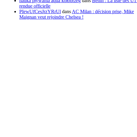
nauka pływania aqua kołobrzeg
dans
Benin : La liste des U1
rendue officielle
PIewUfCesJrzYRrUl
dans
AC Milan : décision prise, Mike
Maignan veut rejoindre Chelsea !