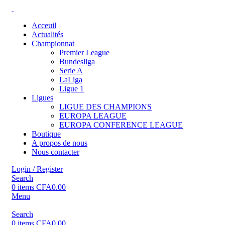
Acceuil
Actualités
Championnat
Premier League
Bundesliga
Serie A
LaLiga
Ligue 1
Ligues
LIGUE DES CHAMPIONS
EUROPA LEAGUE
EUROPA CONFERENCE LEAGUE
Boutique
A propos de nous
Nous contacter
Login / Register
Search
0
items
CFA
0.00
Menu
Search
0
items
CFA
0.00