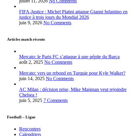
juillet 11, 2026
No Comments
FIFA-Justice : Michel Platini attaque Gianni Infantino en
justice à trois jours du Mondial 2026
juin 9, 2026
No Comments
Articles match récents
Mercato: le Paris FC s’attaque à une pépite du Barça
août 2, 2025
No Comments
Mercato: vers un rebond en Turquie pour Kyle Walker?
juin 14, 2025
No Comments
AC Milan : décision prise, Mike Maignan veut rejoindre
Chelsea !
juin 5, 2025
7 Comments
Football – Ligue
Rencontres
Calendriers