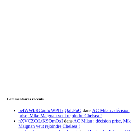
Commentaires récents
beIWWbRCquhcWPITqQaLFuQ
dans
AC Milan : décision
prise, Mike Maignan veut rejoindre Chelsea !
nXVCZCtLtKSQmOxI
dans
AC Milan : décision prise, Mik
Maignan veut rejoindre Chelsea !