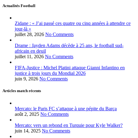
Actualités Football
Zidane : « J’ai passé ces quatre ou cinq années à attendre ce
jour-là »
juillet 28, 2026
No Comments
Drame : Jayden Adams décède à 25 ans, le football sud-
africain en deuil
juillet 11, 2026
No Comments
FIFA-Justice : Michel Platini attaque Gianni Infantino en
justice à trois jours du Mondial 2026
juin 9, 2026
No Comments
Articles match récents
Mercato: le Paris FC s’attaque à une pépite du Barça
août 2, 2025
No Comments
Mercato: vers un rebond en Turquie pour Kyle Walker?
juin 14, 2025
No Comments