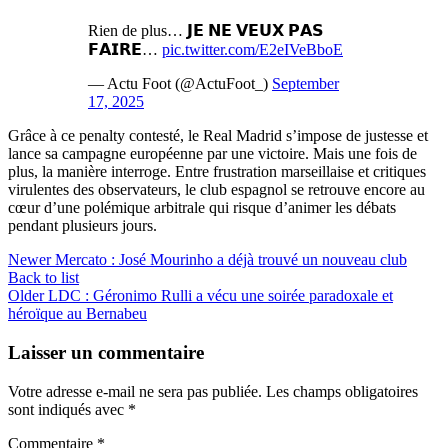
Rien de plus… 𝗝𝗘 𝗡𝗘 𝗩𝗘𝗨𝗫 𝗣𝗔𝗦
𝗙𝗔𝗜𝗥𝗘…
pic.twitter.com/E2eIVeBboE
— Actu Foot (@ActuFoot_)
September
17, 2025
Grâce à ce penalty contesté, le Real Madrid s’impose de justesse et
lance sa campagne européenne par une victoire. Mais une fois de
plus, la manière interroge. Entre frustration marseillaise et critiques
virulentes des observateurs, le club espagnol se retrouve encore au
cœur d’une polémique arbitrale qui risque d’animer les débats
pendant plusieurs jours.
Newer
Mercato : José Mourinho a déjà trouvé un nouveau club
Back to list
Older
LDC : Géronimo Rulli a vécu une soirée paradoxale et
héroïque au Bernabeu
Laisser un commentaire
Votre adresse e-mail ne sera pas publiée.
Les champs obligatoires
sont indiqués avec
*
Commentaire
*