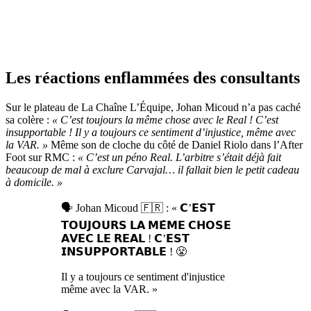
Les réactions enflammées des consultants
Sur le plateau de La Chaîne L’Équipe, Johan Micoud n’a pas caché
sa colère :
« C’est toujours la même chose avec le Real ! C’est
insupportable ! Il y a toujours ce sentiment d’injustice, même avec
la VAR. »
Même son de cloche du côté de Daniel Riolo dans l’After
Foot sur RMC :
« C’est un péno Real. L’arbitre s’était déjà fait
beaucoup de mal à exclure Carvajal… il fallait bien le petit cadeau
à domicile. »
🗣️ Johan Micoud 🇫🇷 : « 𝗖’𝗘𝗦𝗧
𝗧𝗢𝗨𝗝𝗢𝗨𝗥𝗦 𝗟𝗔 𝗠𝗘̂𝗠𝗘 𝗖𝗛𝗢𝗦𝗘
𝗔𝗩𝗘𝗖 𝗟𝗘 𝗥𝗘𝗔𝗟 ! 𝗖’𝗘𝗦𝗧
𝗜𝗡𝗦𝗨𝗣𝗣𝗢𝗥𝗧𝗔𝗕𝗟𝗘 ! 😤
Il y a toujours ce sentiment d'injustice
même avec la VAR. »