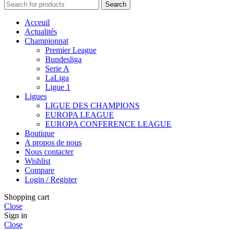
Search
Acceuil
Actualités
Championnat
Premier League
Bundesliga
Serie A
LaLiga
Ligue 1
Ligues
LIGUE DES CHAMPIONS
EUROPA LEAGUE
EUROPA CONFERENCE LEAGUE
Boutique
A propos de nous
Nous contacter
Wishlist
Compare
Login / Register
Shopping cart
Close
Sign in
Close