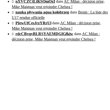
nXVCZCtLtKSQmOxI
dans
AC Milan : décision prise,
Mike Maignan veut rejoindre Chelsea !
nauka pływania aqua kołobrzeg
dans
Benin : La liste des
U17 rendue officielle
PIewUfCesJrzYRrUl
dans
AC Milan : décision prise,
Mike Maignan veut rejoindre Chelsea !
rdcCBvqvBLRSYAEMDGIGfkiw
dans
AC Milan :
décision prise, Mike Maignan veut rejoindre Chelsea !