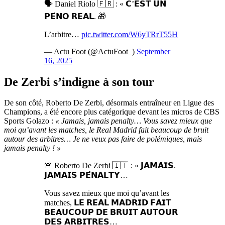
🗣️ Daniel Riolo 🇫🇷 : « 𝗖’𝗘𝗦𝗧 𝗨𝗡
𝗣𝗘́𝗡𝗢 𝗥𝗘𝗔𝗟. 🎁
L’arbitre…
pic.twitter.com/W6yTRrT55H
— Actu Foot (@ActuFoot_)
September
16, 2025
De Zerbi s’indigne à son tour
De son côté, Roberto De Zerbi, désormais entraîneur en Ligue des
Champions, a été encore plus catégorique devant les micros de CBS
Sports Golazo :
« Jamais, jamais penalty… Vous savez mieux que
moi qu’avant les matches, le Real Madrid fait beaucoup de bruit
autour des arbitres… Je ne veux pas faire de polémiques, mais
jamais penalty ! »
🚨 Roberto De Zerbi 🇮🇹 : « 𝗝𝗔𝗠𝗔𝗜𝗦.
𝗝𝗔𝗠𝗔𝗜𝗦 𝗣𝗘́𝗡𝗔𝗟𝗧𝗬…
Vous savez mieux que moi qu’avant les
matches, 𝗟𝗘 𝗥𝗘𝗔𝗟 𝗠𝗔𝗗𝗥𝗜𝗗 𝗙𝗔𝗜𝗧
𝗕𝗘𝗔𝗨𝗖𝗢𝗨𝗣 𝗗𝗘 𝗕𝗥𝗨𝗜𝗧 𝗔𝗨𝗧𝗢𝗨𝗥
𝗗𝗘𝗦 𝗔𝗥𝗕𝗜𝗧𝗥𝗘𝗦…