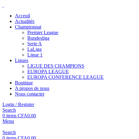
Acceuil
Actualités
Championnat
Premier League
Bundesliga
Serie A
LaLiga
Ligue 1
Ligues
LIGUE DES CHAMPIONS
EUROPA LEAGUE
EUROPA CONFERENCE LEAGUE
Boutique
A propos de nous
Nous contacter
Login / Register
Search
0
items
CFA
0.00
Menu
Search
0
items
CFA
0.00