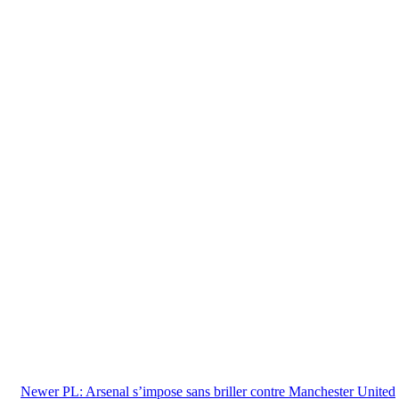
Newer
PL: Arsenal s’impose sans briller contre Manchester United