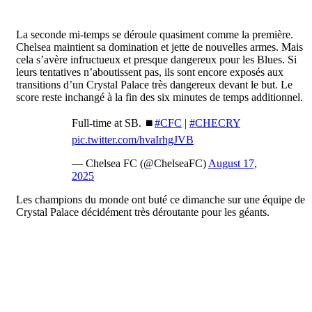
La seconde mi-temps se déroule quasiment comme la première.
Chelsea maintient sa domination et jette de nouvelles armes. Mais
cela s’avère infructueux et presque dangereux pour les Blues. Si
leurs tentatives n’aboutissent pas, ils sont encore exposés aux
transitions d’un Crystal Palace très dangereux devant le but. Le
score reste inchangé à la fin des six minutes de temps additionnel.
Full-time at SB. ⏹️
#CFC
|
#CHECRY
pic.twitter.com/hvaIrhgJVB
— Chelsea FC (@ChelseaFC)
August 17,
2025
Les champions du monde ont buté ce dimanche sur une équipe de
Crystal Palace décidément très déroutante pour les géants.