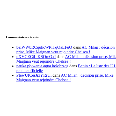
Commentaires récents
beIWWbRCquhcWPITqQaLFuQ
dans
AC Milan : décision
prise, Mike Maignan veut rejoindre Chelsea !
nXVCZCtLtKSQmOxI
dans
AC Milan : décision prise, Mik
Maignan veut rejoindre Chelsea !
nauka pływania aqua kołobrzeg
dans
Benin : La liste des U1
rendue officielle
PIewUfCesJrzYRrUl
dans
AC Milan : décision prise, Mike
Maignan veut rejoindre Chelsea !