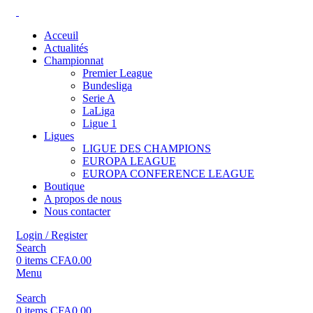
Acceuil
Actualités
Championnat
Premier League
Bundesliga
Serie A
LaLiga
Ligue 1
Ligues
LIGUE DES CHAMPIONS
EUROPA LEAGUE
EUROPA CONFERENCE LEAGUE
Boutique
A propos de nous
Nous contacter
Login / Register
Search
0
items
CFA
0.00
Menu
Search
0
items
CFA
0.00