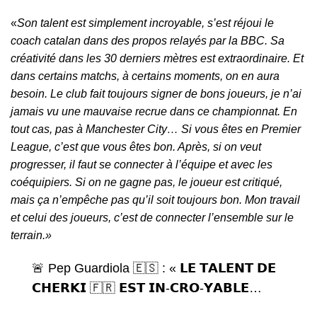
«
Son talent est simplement incroyable, s’est réjoui le
coach catalan dans des propos relayés par la BBC. Sa
créativité dans les 30 derniers mètres est extraordinaire. Et
dans certains matchs, à certains moments, on en aura
besoin. Le club fait toujours signer de bons joueurs, je n’ai
jamais vu une mauvaise recrue dans ce championnat. En
tout cas, pas à Manchester City… Si vous êtes en Premier
League, c’est que vous êtes bon. Après, si on veut
progresser, il faut se connecter à l’équipe et avec les
coéquipiers. Si on ne gagne pas, le joueur est critiqué,
mais ça n’empêche pas qu’il soit toujours bon. Mon travail
et celui des joueurs, c’est de connecter l’ensemble sur le
terrain.»
🚨 Pep Guardiola 🇪🇸 : « 𝗟𝗘 𝗧𝗔𝗟𝗘𝗡𝗧 𝗗𝗘
𝗖𝗛𝗘𝗥𝗞𝗜 🇫🇷 𝗘𝗦𝗧 𝗜𝗡-𝗖𝗥𝗢-𝗬𝗔𝗕𝗟𝗘…