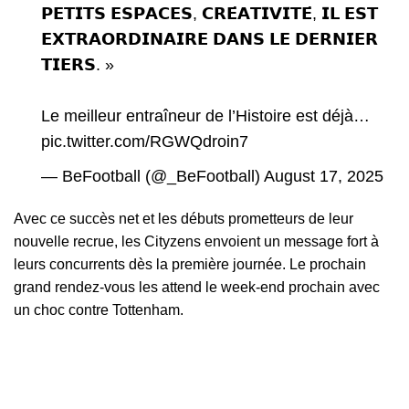
𝗣𝗘𝗧𝗜𝗧𝗦 𝗘𝗦𝗣𝗔𝗖𝗘𝗦, 𝗖𝗥𝗘́𝗔𝗧𝗜𝗩𝗜𝗧𝗘́, 𝗜𝗟 𝗘𝗦𝗧
𝗘𝗫𝗧𝗥𝗔𝗢𝗥𝗗𝗜𝗡𝗔𝗜𝗥𝗘 𝗗𝗔𝗡𝗦 𝗟𝗘 𝗗𝗘𝗥𝗡𝗜𝗘𝗥
𝗧𝗜𝗘𝗥𝗦. »
Le meilleur entraîneur de l’Histoire est déjà…
pic.twitter.com/RGWQdroin7
— BeFootball (@_BeFootball)
August 17, 2025
Avec ce succès net et les débuts prometteurs de leur
nouvelle recrue, les Cityzens envoient un message fort à
leurs concurrents dès la première journée. Le prochain
grand rendez-vous les attend le week-end prochain avec
un choc contre Tottenham.