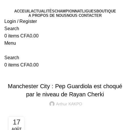
ACCEUIL
ACTUALITÉS
CHAMPIONNAT
LIGUES
BOUTIQUE
A PROPOS DE NOUS
NOUS CONTACTER
Login / Register
Search
0
items
CFA
0.00
Menu
Search
0
items
CFA
0.00
PREMIER LEAGUE
Manchester City : Pep Guardiola est choqué
par le niveau de Rayan Cherki
Arthur KAKPO
17
AOÛT