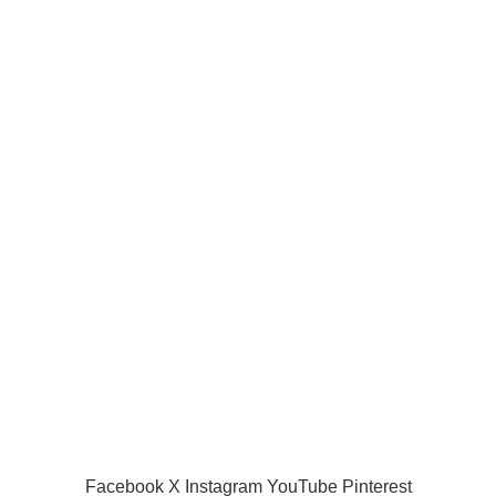
Clubs
Joueurs de la ligue pro
Joueur internationaux
Liens utiles
Acceuil
Boutique
Panier d’âchat
My account
A propos de nous
Nous contacter
Conditions d’utilisation
Global Football Bénin
2024 . Plongez dans l'actualité en temps réel
Facebook
X
Instagram
YouTube
Pinterest