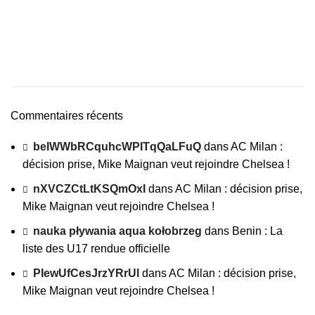
Commentaires récents
beIWWbRCquhcWPITqQaLFuQ
dans
AC Milan :
décision prise, Mike Maignan veut rejoindre Chelsea !
nXVCZCtLtKSQmOxI
dans
AC Milan : décision prise,
Mike Maignan veut rejoindre Chelsea !
nauka pływania aqua kołobrzeg
dans
Benin : La
liste des U17 rendue officielle
PIewUfCesJrzYRrUl
dans
AC Milan : décision prise,
Mike Maignan veut rejoindre Chelsea !