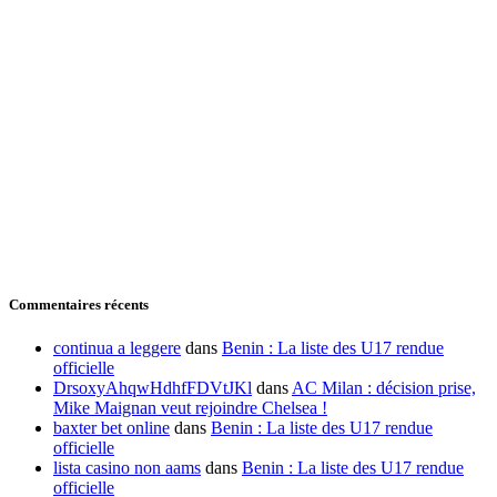
Commentaires récents
continua a leggere
dans
Benin : La liste des U17 rendue
officielle
DrsoxyAhqwHdhfFDVtJKl
dans
AC Milan : décision prise,
Mike Maignan veut rejoindre Chelsea !
baxter bet online
dans
Benin : La liste des U17 rendue
officielle
lista casino non aams
dans
Benin : La liste des U17 rendue
officielle