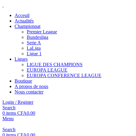
Acceuil
Actualités
Championnat
Premier League
Bundesliga
Serie A
LaLiga
Ligue 1
Ligues
LIGUE DES CHAMPIONS
EUROPA LEAGUE
EUROPA CONFERENCE LEAGUE
Boutique
A propos de nous
Nous contacter
Login / Register
Search
0
items
CFA
0.00
Menu
Search
0
items
CFA
0.00