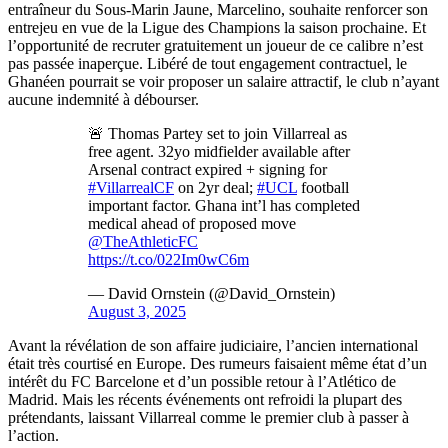
entraîneur du Sous-Marin Jaune, Marcelino, souhaite renforcer son
entrejeu en vue de la Ligue des Champions la saison prochaine. Et
l’opportunité de recruter gratuitement un joueur de ce calibre n’est
pas passée inaperçue. Libéré de tout engagement contractuel, le
Ghanéen pourrait se voir proposer un salaire attractif, le club n’ayant
aucune indemnité à débourser.
🚨 Thomas Partey set to join Villarreal as
free agent. 32yo midfielder available after
Arsenal contract expired + signing for
#VillarrealCF
on 2yr deal;
#UCL
football
important factor. Ghana int’l has completed
medical ahead of proposed move
@TheAthleticFC
https://t.co/022Im0wC6m
— David Ornstein (@David_Ornstein)
August 3, 2025
Avant la révélation de son affaire judiciaire, l’ancien international
était très courtisé en Europe. Des rumeurs faisaient même état d’un
intérêt du FC Barcelone et d’un possible retour à l’Atlético de
Madrid. Mais les récents événements ont refroidi la plupart des
prétendants, laissant Villarreal comme le premier club à passer à
l’action.