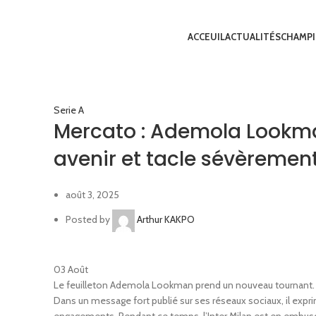
ACCEUIL
ACTUALITÉS
CHAMP
Serie A
Mercato : Ademola Lookman
avenir et tacle sévèrement
août 3, 2025
Posted by
Arthur KAKPO
03
Août
Le feuilleton Ademola Lookman prend un nouveau tournant. L
Dans un message fort publié sur ses réseaux sociaux, il expri