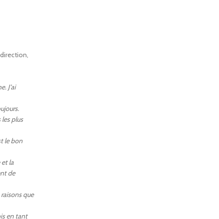
direction,
. J’ai
ujours.
 les plus
st le bon
et la
ent de
s raisons que
is en tant