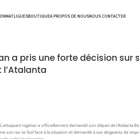
IONNAT
LIGUES
BOUTIQUE
A PROPOS DE NOUS
NOUS CONTACTER
 a pris une forte décision sur 
 l’Atalanta
’attaquant nigérian a officiellement demandé son départ de l’Atalanta B
me son ras-le-bol face à la situation et demande à ses dirigeants de respe