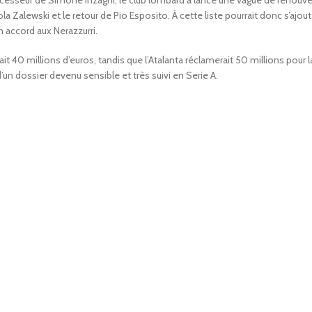
uccesseur de Simone Inzaghi, le club lombard a lancé une vague de renouve
la Zalewski et le retour de Pio Esposito. À cette liste pourrait donc s’ajo
n accord aux Nerazzurri.
 40 millions d’euros, tandis que l’Atalanta réclamerait 50 millions pour la
d’un dossier devenu sensible et très suivi en Serie A.