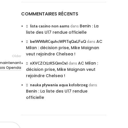
COMMENTAIRES RÉCENTS
Benin : La
lista casino non aams
dans
liste des U17 rendue officielle
AC
beIWWbRCquhcWPITqQaLFuQ
dans
Milan : décision prise, Mike Maignan
veut rejoindre Chelsea !
Older
 maintenant
AC Milan :
nXVCZCtLtKSQmOxI
dans
 Lois Openda
décision prise, Mike Maignan veut
rejoindre Chelsea !
nauka pływania aqua kołobrzeg
dans
Benin : La liste des U17 rendue
officielle