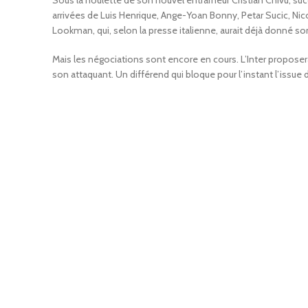
Sous la houlette de son nouvel entraîneur Cristian Chivu, s
arrivées de Luis Henrique, Ange-Yoan Bonny, Petar Sucic, Nico
Lookman, qui, selon la presse italienne, aurait déjà donné so
Mais les négociations sont encore en cours. L’Inter proposerait
son attaquant. Un différend qui bloque pour l’instant l’issue 