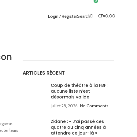
0
CFA
0.00
Login / Register
Search
son
ARTICLES RÉCENT
Coup de théâtre à la FBF :
aucune liste n’est
désormais valide
juillet 28, 2026
No Comments
Zidane : « J’ai passé ces
ergame.
quatre ou cinq années à
cter leurs
attendre ce jour-là »