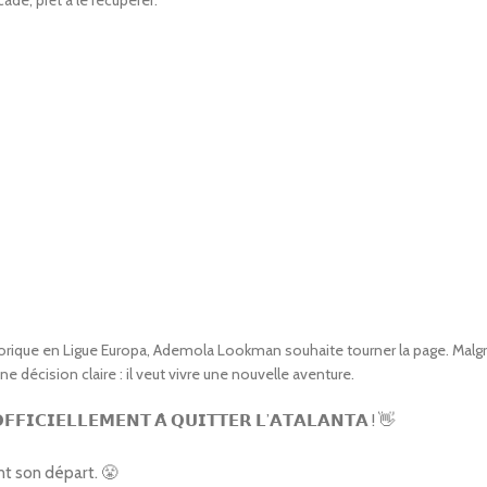
de, prêt à le récupérer.
storique en Ligue Europa, Ademola Lookman souhaite tourner la page. Malg
ne décision claire : il veut vivre une nouvelle aventure.
𝗜𝗖𝗜𝗘𝗟𝗟𝗘𝗠𝗘𝗡𝗧 𝗔̀ 𝗤𝗨𝗜𝗧𝗧𝗘𝗥 𝗟’𝗔𝗧𝗔𝗟𝗔𝗡𝗧𝗔 ! 👋
ant son départ. 😤