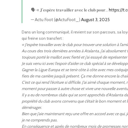
🗣️ « 𝐉'𝐞𝐬𝐩𝐞̀𝐫𝐞 𝐭𝐫𝐚𝐯𝐚𝐢𝐥𝐥𝐞𝐫 𝐚𝐯𝐞𝐜 𝐥𝐞 𝐜𝐥𝐮𝐛 𝐩𝐨𝐮𝐫…
https://t
— Actu Foot (@ActuFoot_)
August 3, 2025
Dans un long communiqué, il revient sur son parcours, sa loyaut
qui freine son transfert :
« J’espère travailler avec le club pour trouver une solution à l’am
Au cours des trois dernières années à Atalanta, j’ai absolument
toujours porté le maillot avec fierté et j’ai essayé de représent
Je suis venu ici avec l’espoir d’aider ce club spécial à se dével
Gagner la Ligue Europa et se tenir côte à côte avec mes coéquipi
fiers de ma carrière jusqu’à présent. Ça me donne encore la chai
C’est ce qui rend l’écriture si difficile. J’ai aimé chaque momen
moment pour passer à autre chose et vivre une nouvelle aventu
Il y a eu de nombreux clubs qui se sont approchés d’Atalanta da
propriété du club avons convenu que c’était le bon moment et le 
déménager.
Bien que j’aie maintenant reçu une offre en accord avec ce qui, 
je ne comprends pas.
En conséquence et après de nombreux mois de promesses non ten