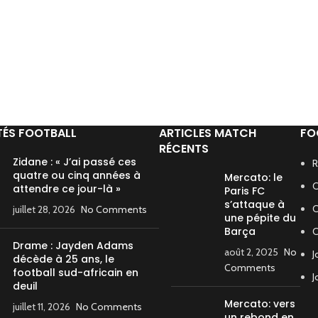
TÉS FOOTBALL
ARTICLES MATCH
FO
RÉCENTS
Zidane : « J’ai passé ces
R
quatre ou cinq années à
Mercato: le
C
attendre ce jour-là »
Paris FC
s’attaque à
C
juillet 28, 2026
No Comments
une pépite du
Barça
C
Drame : Jayden Adams
août 2, 2025
No
J
décède à 25 ans, le
Comments
football sud-africain en
J
deuil
Mercato: vers
juillet 11, 2026
No Comments
un rebond en