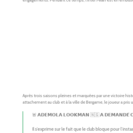
engagements. Pendant ce temps, l’Inter Milan est en embusca
Après trois saisons pleines et marquées par une victoire hi
attachement au club et à la ville de Bergame, le joueur a pris u
🚨 𝗔𝗗𝗘𝗠𝗢𝗟𝗔 𝗟𝗢𝗢𝗞𝗠𝗔𝗡 🇳🇬 𝗔 𝗗𝗘𝗠𝗔𝗡𝗗𝗘́ 𝗢𝗙
Il s’exprime sur le fait que le club bloque pour l’inst