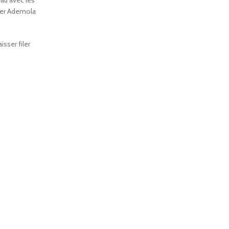
au avec les
uter Ademola
isser filer