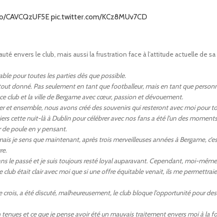
.co/CAVCQzUF5E
pic.twitter.com/KCz8MUv7CD
é envers le club, mais aussi la frustration face à l’attitude actuelle de sa 
iable pour toutes les parties dès que possible.
 tout donné. Pas seulement en tant que footballeur, mais en tant que personne
er ce club et la ville de Bergame avec cœur, passion et dévouement.
opper et ensemble, nous avons créé des souvenirs qui resteront avec moi pour to
ers cette nuit-là à Dublin pour célébrer avec nos fans a été l’un des moments
r de poule en y pensant.
t, mais je sens que maintenant, après trois merveilleuses années à Bergame, c’e
re.
ns le passé et je suis toujours resté loyal auparavant. Cependant, moi-même 
club était clair avec moi que si une offre équitable venait, ils me permettrai
je crois, a été discuté, malheureusement, le club bloque l’opportunité pour de
ues et ce que je pense avoir été un mauvais traitement envers moi à la fo