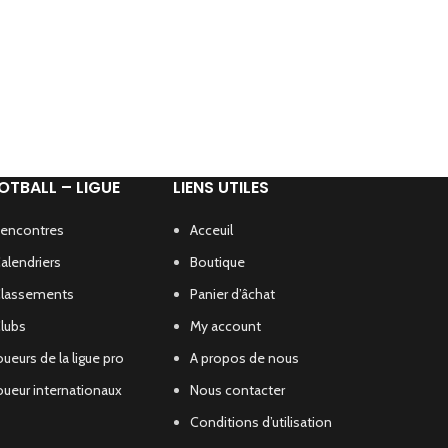
OTBALL – LIGUE
LIENS UTILES
encontres
Acceuil
alendriers
Boutique
lassements
Panier d’âchat
lubs
My account
oueurs de la ligue pro
A propos de nous
oueur internationaux
Nous contacter
Conditions d’utilisation