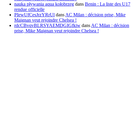
nauka pływania aqua kołobrzeg
dans
Benin : La liste des U17
rendue officielle
PIewUfCesJrzYRrUl
dans
AC Milan : décision prise, Mike
Maignan veut rejoindre Chelsea !
rdcCBvqvBLRSYAEMDGIGfkiw
dans
AC Milan : décision
prise, Mike Maignan veut rejoindre Chelsea !