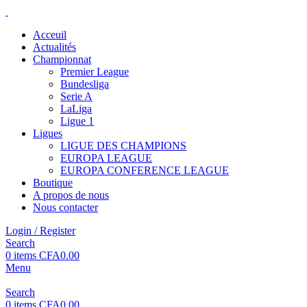
Acceuil
Actualités
Championnat
Premier League
Bundesliga
Serie A
LaLiga
Ligue 1
Ligues
LIGUE DES CHAMPIONS
EUROPA LEAGUE
EUROPA CONFERENCE LEAGUE
Boutique
A propos de nous
Nous contacter
Login / Register
Search
0
items
CFA
0.00
Menu
Search
0
items
CFA
0.00