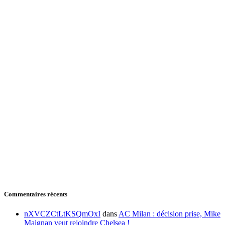
Commentaires récents
nXVCZCtLtKSQmOxI
dans
AC Milan : décision prise, Mike
Maignan veut rejoindre Chelsea !