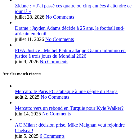
Zidane : « J’ai passé ces quatre ou cinq années à attendre ce
jour-là »
juillet 28, 2026
No Comments
Drame : Jayden Adams décède à 25 ans, le football sud-
africain en deuil
juillet 11, 2026
No Comments
FIFA-Justice : Michel Platini attaque Gianni Infantino en
justice à trois jours du Mondial 2026
juin 9, 2026
No Comments
Articles match récents
Mercato: le Paris FC s’attaque à une pépite du Barça
août 2, 2025
No Comments
Mercato: vers un rebond en Turquie pour Kyle Walker?
juin 14, 2025
No Comments
AC Milan : décision prise, Mike Maignan veut rejoindre
Chelsea !
juin 5, 2025
6 Comments