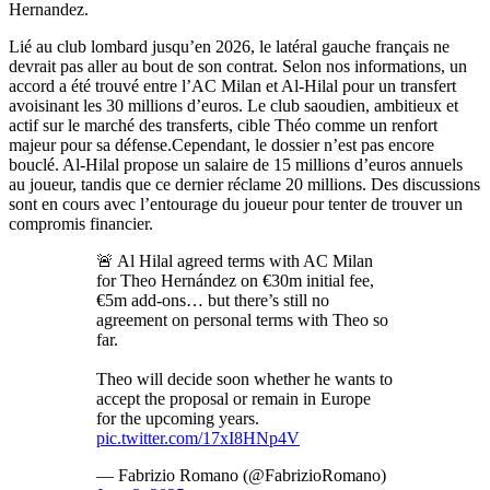
Hernandez.
Lié au club lombard jusqu’en 2026, le latéral gauche français ne
devrait pas aller au bout de son contrat. Selon nos informations, un
accord a été trouvé entre l’AC Milan et Al-Hilal pour un transfert
avoisinant les 30 millions d’euros. Le club saoudien, ambitieux et
actif sur le marché des transferts, cible Théo comme un renfort
majeur pour sa défense.Cependant, le dossier n’est pas encore
bouclé. Al-Hilal propose un salaire de 15 millions d’euros annuels
au joueur, tandis que ce dernier réclame 20 millions. Des discussions
sont en cours avec l’entourage du joueur pour tenter de trouver un
compromis financier.
🚨 Al Hilal agreed terms with AC Milan
for Theo Hernández on €30m initial fee,
€5m add-ons… but there’s still no
agreement on personal terms with Theo so
far.
Theo will decide soon whether he wants to
accept the proposal or remain in Europe
for the upcoming years.
pic.twitter.com/17xI8HNp4V
— Fabrizio Romano (@FabrizioRomano)