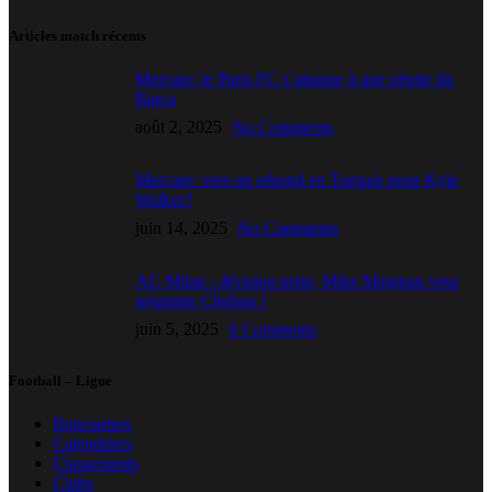
Articles match récents
Mercato: le Paris FC s’attaque à une pépite du
Barça
août 2, 2025
No Comments
Mercato: vers un rebond en Turquie pour Kyle
Walker?
juin 14, 2025
No Comments
AC Milan : décision prise, Mike Maignan veut
rejoindre Chelsea !
juin 5, 2025
6 Comments
Football – Ligue
Rencontres
Calendriers
Classements
Clubs