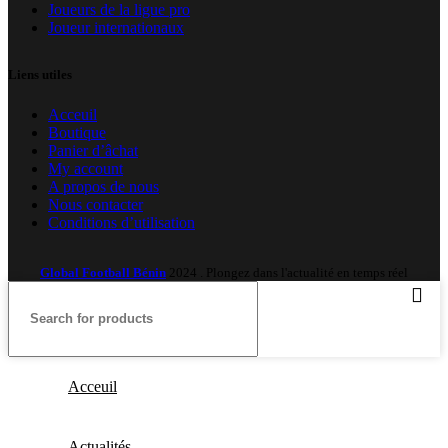
Joueurs de la ligue pro
Joueur internationaux
Liens utiles
Acceuil
Boutique
Panier d’âchat
My account
A propos de nous
Nous contacter
Conditions d’utilisation
Global Football Bénin
2024 . Plongez dans l'actualité en temps réel
Acceuil
Actualités