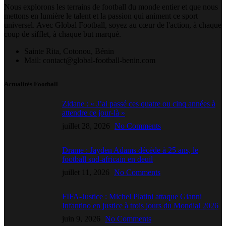
Nous explorons les terrains de football du monde entier et que nous
mettons en lumière le talent et la passion qui animent ce sport
universel. Avec Global Football, soyez au cœur de l'action, à chaque
coup de sifflet, à chaque but marqué.
Sainte Rita, Cotonou, Bénin
Mail: contact@global-football-benin.com
Actualités Football
Zidane : « J’ai passé ces quatre ou cinq années à
attendre ce jour-là »
juillet 28, 2026
No Comments
Drame : Jayden Adams décède à 25 ans, le
football sud-africain en deuil
juillet 11, 2026
No Comments
FIFA-Justice : Michel Platini attaque Gianni
Infantino en justice à trois jours du Mondial 2026
juin 9, 2026
No Comments