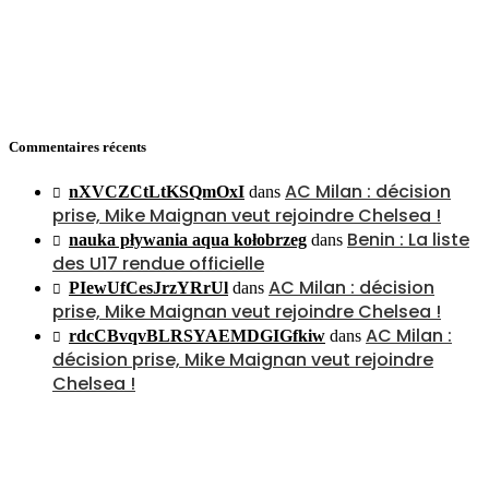
Commentaires récents
AC Milan : décision
nXVCZCtLtKSQmOxI
dans
prise, Mike Maignan veut rejoindre Chelsea !
Benin : La liste
nauka pływania aqua kołobrzeg
dans
des U17 rendue officielle
AC Milan : décision
PIewUfCesJrzYRrUl
dans
prise, Mike Maignan veut rejoindre Chelsea !
AC Milan :
rdcCBvqvBLRSYAEMDGIGfkiw
dans
décision prise, Mike Maignan veut rejoindre
Chelsea !