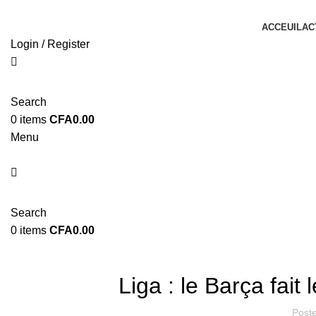
ACCEUIL
AC
Login / Register
Search
0
items
CFA
0.00
Menu
Search
0
items
CFA
0.00
Liga : le Barça fait
Post