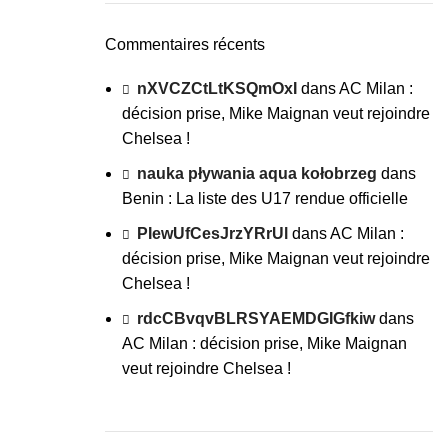
Commentaires récents
nXVCZCtLtKSQmOxI
dans
AC Milan :
décision prise, Mike Maignan veut rejoindre
Chelsea !
nauka pływania aqua kołobrzeg
dans
Benin : La liste des U17 rendue officielle
PIewUfCesJrzYRrUl
dans
AC Milan :
décision prise, Mike Maignan veut rejoindre
Chelsea !
rdcCBvqvBLRSYAEMDGIGfkiw
dans
AC Milan : décision prise, Mike Maignan
veut rejoindre Chelsea !