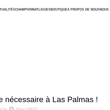
TUALITÉS
CHAMPIONNAT
LIGUES
BOUTIQUE
A PROPOS DE NOUS
NOUS
LIGA
 le nécessaire à Las Palmas !
ed by
Arthur KAKPO