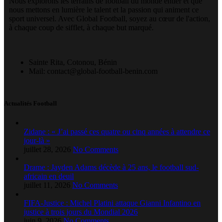
Nous explorons les terrains de football du monde entier et que
nous mettons en lumière le talent et la passion qui animent ce
sport universel. Avec Global Football, soyez au cœur de l'action,
à chaque coup de sifflet, à chaque but marqué.
Sainte Rita, Cotonou, Bénin
Mail: contact@global-football-benin.com
Actualités Football
Zidane : « J’ai passé ces quatre ou cinq années à attendre ce
jour-là »
juillet 28, 2026
No Comments
Drame : Jayden Adams décède à 25 ans, le football sud-
africain en deuil
juillet 11, 2026
No Comments
FIFA-Justice : Michel Platini attaque Gianni Infantino en
justice à trois jours du Mondial 2026
juin 9, 2026
No Comments