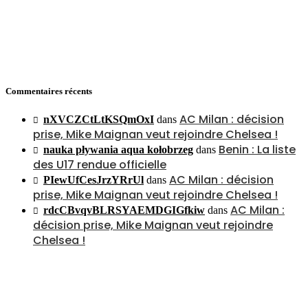
Commentaires récents
AC Milan : décision
nXVCZCtLtKSQmOxI
dans
prise, Mike Maignan veut rejoindre Chelsea !
Benin : La liste
nauka pływania aqua kołobrzeg
dans
des U17 rendue officielle
AC Milan : décision
PIewUfCesJrzYRrUl
dans
prise, Mike Maignan veut rejoindre Chelsea !
AC Milan :
rdcCBvqvBLRSYAEMDGIGfkiw
dans
décision prise, Mike Maignan veut rejoindre
Chelsea !