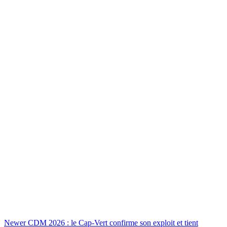
Newer
CDM 2026 : le Cap-Vert confirme son exploit et tient