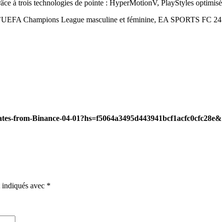
âce à trois technologies de pointe : HyperMotionV, PlayStyles optimis
ont l’UEFA Champions League masculine et féminine, EA SPORTS FC 24 po
nates-from-Binance-04-01?hs=f5064a3495d443941bcf1acfc0cfc28e
t indiqués avec
*