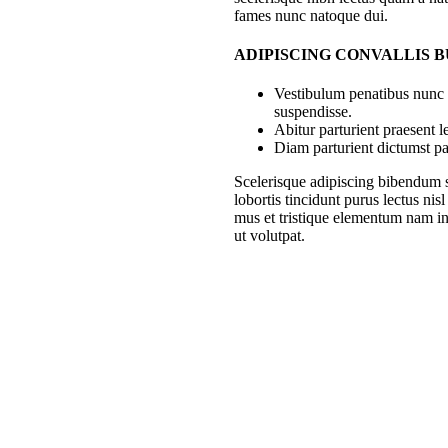
fames nunc natoque dui.
ADIPISCING CONVALLIS 
Vestibulum penatibus nunc d
suspendisse.
Abitur parturient praesent 
Diam parturient dictumst par
Scelerisque adipiscing bibendum s
lobortis tincidunt purus lectus ni
mus et tristique elementum nam in
ut volutpat.