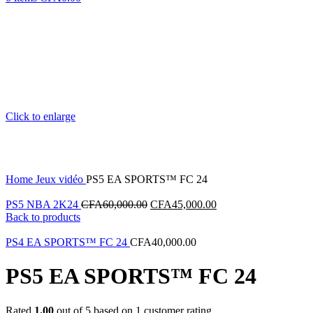
Click to enlarge
Home
Jeux vidéo
PS5 EA SPORTS™ FC 24
PS5 NBA 2K24
CFA
60,000.00
CFA
45,000.00
Back to products
PS4 EA SPORTS™ FC 24
CFA
40,000.00
PS5 EA SPORTS™ FC 24
Rated
1.00
out of 5 based on
1
customer rating