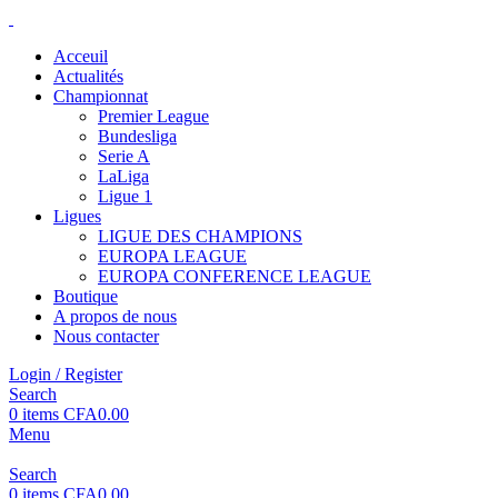
Acceuil
Actualités
Championnat
Premier League
Bundesliga
Serie A
LaLiga
Ligue 1
Ligues
LIGUE DES CHAMPIONS
EUROPA LEAGUE
EUROPA CONFERENCE LEAGUE
Boutique
A propos de nous
Nous contacter
Login / Register
Search
0
items
CFA
0.00
Menu
Search
0
items
CFA
0.00