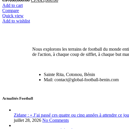
CFA
60,000.00
CFA
45,000.00
Add to cart
Compare
Quick view
Add to wishlist
Nous explorons les terrains de football du monde enti
de l'action, à chaque coup de sifflet, à chaque but ma
Sainte Rita, Cotonou, Bénin
Mail: contact@global-football-benin.com
Actualités Football
Zidane : « J’ai passé ces quatre ou cinq années à attendre ce jou
juillet 28, 2026
No Comments