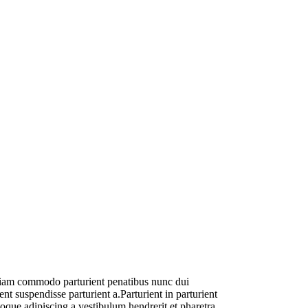
diam commodo parturient penatibus nunc dui
nt suspendisse parturient a.Parturient in parturient
oque adipiscing a vestibulum hendrerit et pharetra