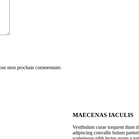
 pour mon prochain commentaire.
MAECENAS IACULIS
Vestibulum curae torquent diam 
adipiscing convallis bulum parturie
scelerisque nibh lectus quam a nat