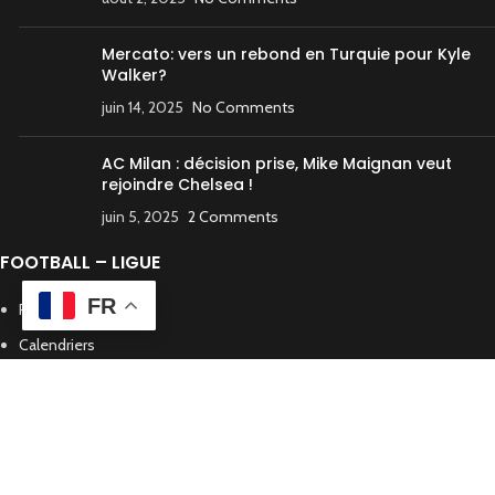
Mercato: vers un rebond en Turquie pour Kyle
Walker?
juin 14, 2025
No Comments
AC Milan : décision prise, Mike Maignan veut
rejoindre Chelsea !
juin 5, 2025
2 Comments
FOOTBALL – LIGUE
FR
Rencontres
Calendriers
Classements
Clubs
Joueurs de la ligue pro
Joueur internationaux