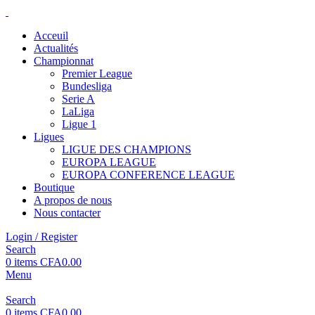
Acceuil
Actualités
Championnat
Premier League
Bundesliga
Serie A
LaLiga
Ligue 1
Ligues
LIGUE DES CHAMPIONS
EUROPA LEAGUE
EUROPA CONFERENCE LEAGUE
Boutique
A propos de nous
Nous contacter
Login / Register
Search
0
items
CFA
0.00
Menu
Search
0
items
CFA
0.00