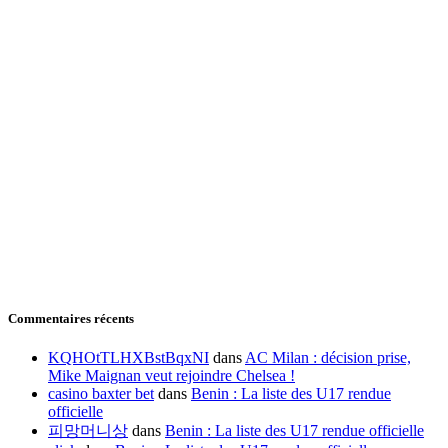
Commentaires récents
KQHOtTLHXBstBqxNI
dans
AC Milan : décision prise,
Mike Maignan veut rejoindre Chelsea !
casino baxter bet
dans
Benin : La liste des U17 rendue
officielle
피망머니상
dans
Benin : La liste des U17 rendue officielle