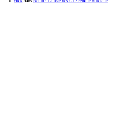
click
dans
Benin : La liste des U17 rendue officielle