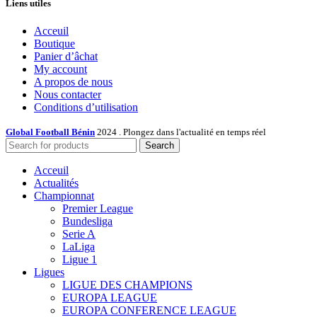
Liens utiles
Acceuil
Boutique
Panier d’âchat
My account
A propos de nous
Nous contacter
Conditions d’utilisation
Global Football Bénin
2024 . Plongez dans l'actualité en temps réel
Search
Acceuil
Actualités
Championnat
Premier League
Bundesliga
Serie A
LaLiga
Ligue 1
Ligues
LIGUE DES CHAMPIONS
EUROPA LEAGUE
EUROPA CONFERENCE LEAGUE