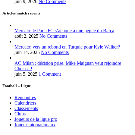
juin 9, 2026
No Comments
Articles match récents
Mercato: le Paris FC s’attaque à une pépite du Barça
août 2, 2025
No Comments
Mercato: vers un rebond en Turquie pour Kyle Walker?
juin 14, 2025
No Comments
AC Milan : décision prise, Mike Maignan veut rejoindre
Chelsea !
juin 5, 2025
1 Comment
Football – Ligue
Rencontres
Calendriers
Classements
Clubs
Joueurs de la ligue pro
Joueur internationaux