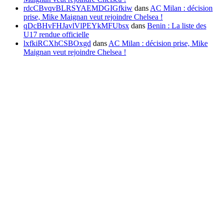
rdcCBvqvBLRSYAEMDGIGfkiw
dans
AC Milan : décision
prise, Mike Maignan veut rejoindre Chelsea !
qDcBHvFHJavlVlPEYkMFUbsx
dans
Benin : La liste des
U17 rendue officielle
lxfkiRCXhCSBOxgd
dans
AC Milan : décision prise, Mike
Maignan veut rejoindre Chelsea !