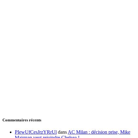
Commentaires récents
PIewUfCesJrzYRrUl
dans
AC Milan : décision prise, Mike
Maignan veut rejoindre Chelsea !