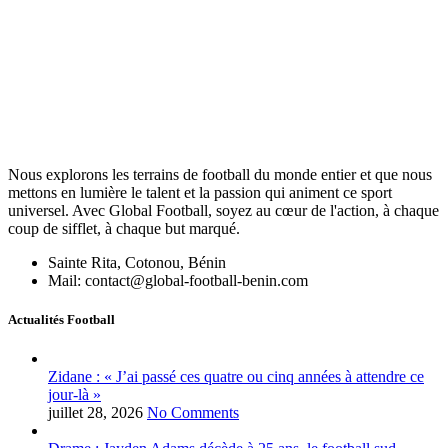
Nous explorons les terrains de football du monde entier et que nous
mettons en lumière le talent et la passion qui animent ce sport
universel. Avec Global Football, soyez au cœur de l'action, à chaque
coup de sifflet, à chaque but marqué.
Sainte Rita, Cotonou, Bénin
Mail: contact@global-football-benin.com
Actualités Football
Zidane : « J’ai passé ces quatre ou cinq années à attendre ce
jour-là »
juillet 28, 2026
No Comments