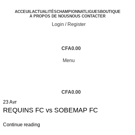
ACCEUIL
ACTUALITÉS
CHAMPIONNAT
LIGUES
BOUTIQUE
A PROPOS DE NOUS
NOUS CONTACTER
Login / Register
CFA
0.00
Menu
CFA
0.00
23
Avr
REQUINS FC vs SOBEMAP FC
Continue reading