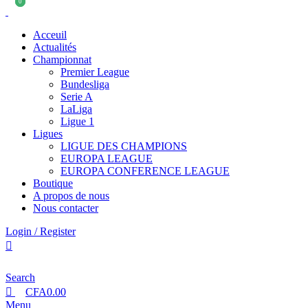
0
0
Acceuil
Actualités
Championnat
Premier League
Bundesliga
Serie A
LaLiga
Ligue 1
Ligues
LIGUE DES CHAMPIONS
EUROPA LEAGUE
EUROPA CONFERENCE LEAGUE
Boutique
A propos de nous
Nous contacter
Login / Register
Search
CFA
0.00
Menu