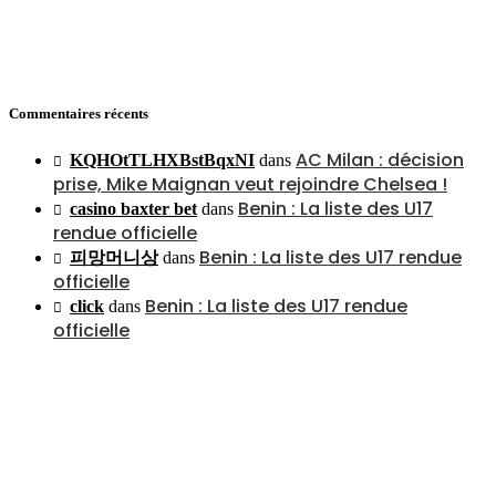
Commentaires récents
AC Milan : décision
KQHOtTLHXBstBqxNI
dans
prise, Mike Maignan veut rejoindre Chelsea !
Benin : La liste des U17
casino baxter bet
dans
rendue officielle
Benin : La liste des U17 rendue
피망머니상
dans
officielle
Benin : La liste des U17 rendue
click
dans
officielle