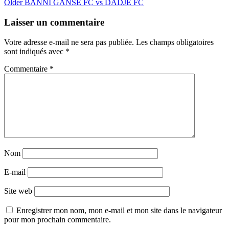
Older
BANNI GANSE FC vs DADJE FC
Laisser un commentaire
Votre adresse e-mail ne sera pas publiée.
Les champs obligatoires
sont indiqués avec
*
Commentaire
*
Nom
E-mail
Site web
Enregistrer mon nom, mon e-mail et mon site dans le navigateur
pour mon prochain commentaire.