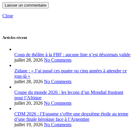
Close
Articles récent
Coup de théâtre à la FBF : aucune liste n’est désormais valide
juillet 28, 2026
No Comments
Zidane : « J’ai passé ces quatre ou cinq années à attendre ce
jour-là »
juillet 28, 2026
No Comments
Coupe du monde 2026 : les leçons d’un Mondial frustrant
pour l’Afrique
juillet 20, 2026
No Comments
CDM 2026 : l’Espagne s’offre une deuxième étoile au terme
d’une finale héroïque face à l’Argentine
juillet 19, 2026
No Comments