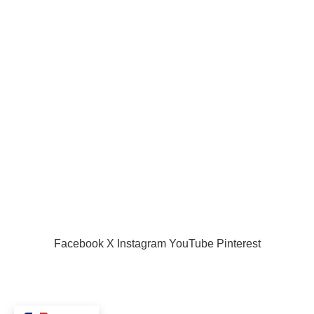
Liens utiles
Acceuil
Boutique
Panier d’âchat
My account
A propos de nous
Nous contacter
Conditions d’utilisation
Global Football Bénin
2024 . Plongez dans l'actualité en temps réel
Facebook
X
Instagram
YouTube
Pinterest