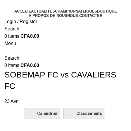
ACCEUIL
ACTUALITÉS
CHAMPIONNAT
LIGUES
BOUTIQUE
A PROPOS DE NOUS
NOUS CONTACTER
Login / Register
Search
0
items
CFA
0.00
Menu
Search
0
items
CFA
0.00
SOBEMAP FC vs CAVALIERS
FC
23
Avr
Calendrier
Classements