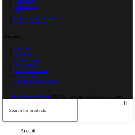
Calendriers
Classements
Clubs
Joueurs de la ligue pro
Joueur internationaux
Liens utiles
Acceuil
Boutique
Panier d’âchat
My account
A propos de nous
Nous contacter
Conditions d’utilisation
Global Football Bénin
2024 . Plongez dans l'actualité en temps réel
Acceuil