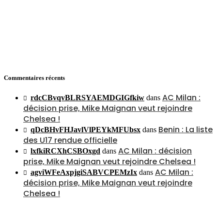
Commentaires récents
AC Milan :
rdcCBvqvBLRSYAEMDGIGfkiw
dans
décision prise, Mike Maignan veut rejoindre
Chelsea !
Benin : La liste
qDcBHvFHJavlVlPEYkMFUbsx
dans
des U17 rendue officielle
AC Milan : décision
lxfkiRCXhCSBOxgd
dans
prise, Mike Maignan veut rejoindre Chelsea !
AC Milan :
agviWFeAxpjgiSABVCPEMzIx
dans
décision prise, Mike Maignan veut rejoindre
Chelsea !