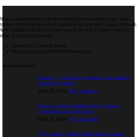
Nous explorons les terrains de football du monde entier et que nous
mettons en lumière le talent et la passion qui animent ce sport universel.
Avec Global Football, soyez au cœur de l'action, à chaque coup de
sifflet, à chaque but marqué.
Sainte Rita, Cotonou, Bénin
Mail: contact@global-football-benin.com
Actualités Football
Zidane : « J’ai passé ces quatre ou cinq années à
attendre ce jour-là »
juillet 28, 2026
No Comments
Drame : Jayden Adams décède à 25 ans, le
football sud-africain en deuil
juillet 11, 2026
No Comments
FIFA-Justice : Michel Platini attaque Gianni