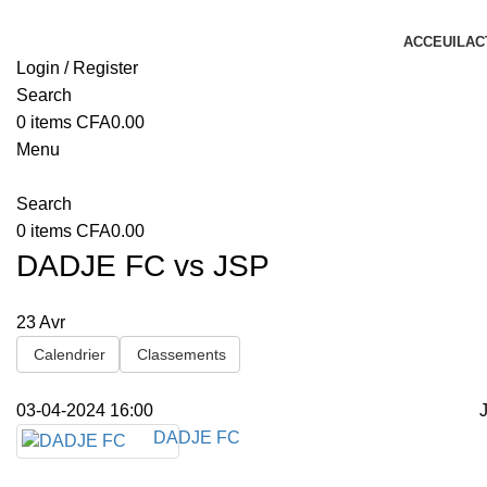
ACCEUIL
AC
Login / Register
Search
0
items
CFA
0.00
Menu
Search
0
items
CFA
0.00
DADJE FC vs JSP
23
Avr
Calendrier
Classements
03-04-2024 16:00
DADJE FC