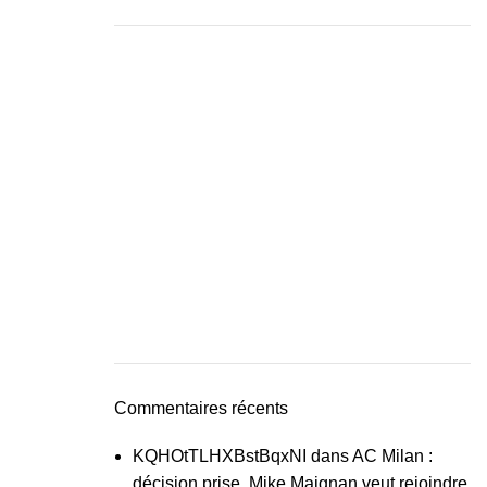
Commentaires récents
KQHOtTLHXBstBqxNI
dans
AC Milan :
décision prise, Mike Maignan veut rejoindre