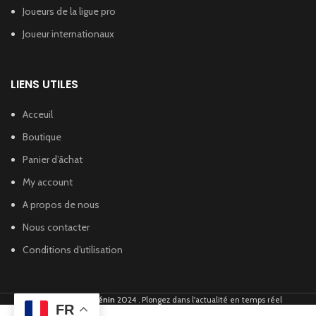
Joueurs de la ligue pro
Joueur internationaux
LIENS UTILES
Acceuil
Boutique
Panier d’âchat
My account
A propos de nous
Nous contacter
Conditions d’utilisation
Global Football Bénin
2024 . Plongez dans l'actualité en temps réel
FR