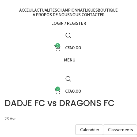
ACCEUIL
ACTUALITÉS
CHAMPIONNAT
LIGUES
BOUTIQUE
A PROPOS DE NOUS
NOUS CONTACTER
LOGIN / REGISTER
0
CFA
0.00
MENU
0
CFA
0.00
DADJE FC vs DRAGONS FC
23
Avr
Calendrier
Classements