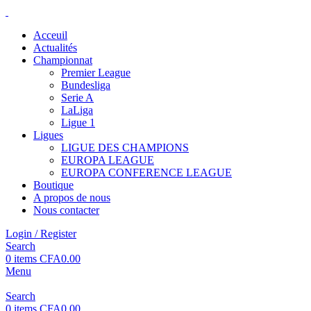
Acceuil
Actualités
Championnat
Premier League
Bundesliga
Serie A
LaLiga
Ligue 1
Ligues
LIGUE DES CHAMPIONS
EUROPA LEAGUE
EUROPA CONFERENCE LEAGUE
Boutique
A propos de nous
Nous contacter
Login / Register
Search
0
items
CFA
0.00
Menu
Search
0
items
CFA
0.00