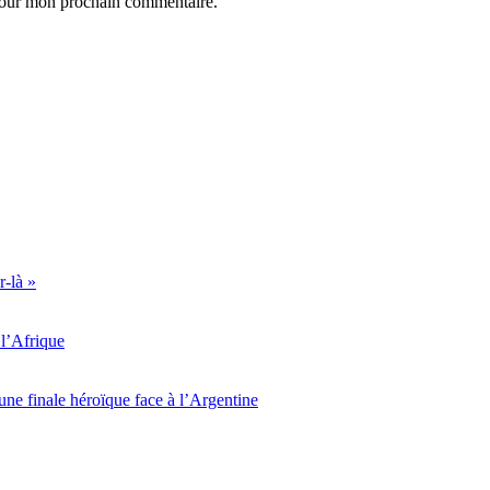
 pour mon prochain commentaire.
r-là »
l’Afrique
ne finale héroïque face à l’Argentine