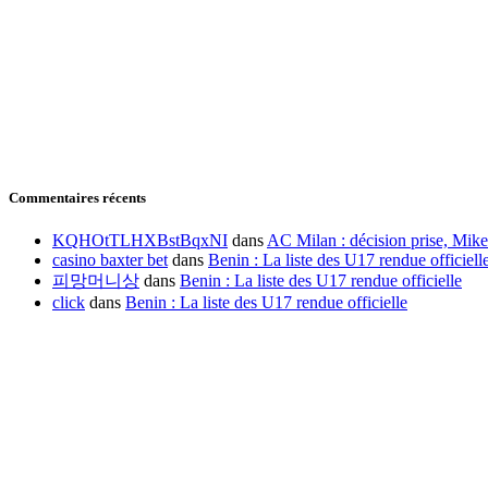
Commentaires récents
KQHOtTLHXBstBqxNI
dans
AC Milan : décision prise, Mike
casino baxter bet
dans
Benin : La liste des U17 rendue officiell
피망머니상
dans
Benin : La liste des U17 rendue officielle
click
dans
Benin : La liste des U17 rendue officielle