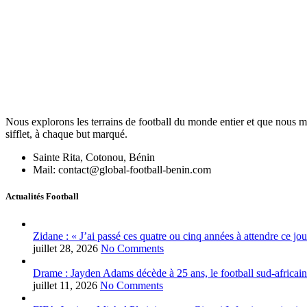
Nous explorons les terrains de football du monde entier et que nous me
sifflet, à chaque but marqué.
Sainte Rita, Cotonou, Bénin
Mail: contact@global-football-benin.com
Actualités Football
Zidane : « J’ai passé ces quatre ou cinq années à attendre ce jou
juillet 28, 2026
No Comments
Drame : Jayden Adams décède à 25 ans, le football sud-africain
juillet 11, 2026
No Comments