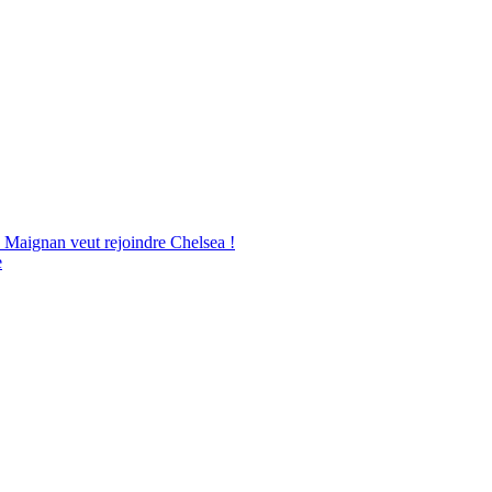
 Maignan veut rejoindre Chelsea !
e