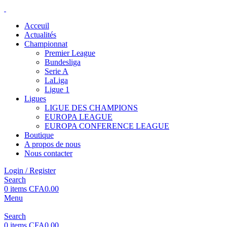
Acceuil
Actualités
Championnat
Premier League
Bundesliga
Serie A
LaLiga
Ligue 1
Ligues
LIGUE DES CHAMPIONS
EUROPA LEAGUE
EUROPA CONFERENCE LEAGUE
Boutique
A propos de nous
Nous contacter
Login / Register
Search
0
items
CFA
0.00
Menu
Search
0
items
CFA
0.00