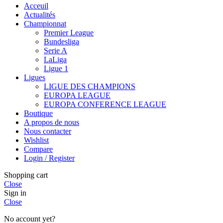
Acceuil
Actualités
Championnat
Premier League
Bundesliga
Serie A
LaLiga
Ligue 1
Ligues
LIGUE DES CHAMPIONS
EUROPA LEAGUE
EUROPA CONFERENCE LEAGUE
Boutique
A propos de nous
Nous contacter
Wishlist
Compare
Login / Register
Shopping cart
Close
Sign in
Close
No account yet?