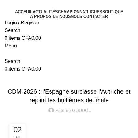
ACCEUIL
ACTUALITÉS
CHAMPIONNAT
LIGUES
BOUTIQUE
A PROPOS DE NOUS
NOUS CONTACTER
Login / Register
Search
0
items
CFA
0.00
Menu
Search
0
items
CFA
0.00
COUPE DU MONDE 2026
CDM 2026 : l’Espagne surclasse l’Autriche et
rejoint les huitièmes de finale
Paterne GOUDOU
02
JUIL