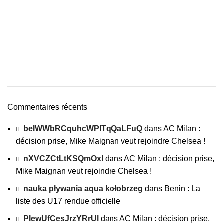
Commentaires récents
beIWWbRCquhcWPITqQaLFuQ
dans
AC Milan :
décision prise, Mike Maignan veut rejoindre Chelsea !
nXVCZCtLtKSQmOxI
dans
AC Milan : décision prise,
Mike Maignan veut rejoindre Chelsea !
nauka pływania aqua kołobrzeg
dans
Benin : La
liste des U17 rendue officielle
PIewUfCesJrzYRrUl
dans
AC Milan : décision prise,