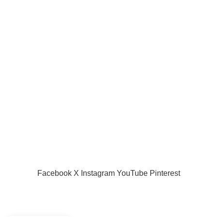
Liens utiles
Acceuil
Boutique
Panier d’âchat
My account
A propos de nous
Nous contacter
Conditions d’utilisation
Global Football Bénin
2024 . Plongez dans l'actualité en temps réel
Facebook
X
Instagram
YouTube
Pinterest