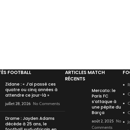
TÉS FOOTBALL
ARTICLES MATCH
FO
RÉCENTS
Zidane : « J’ai passé ces
R
quatre ou cinq années à
Mercato: le
C
attendre ce jour-là »
Paris FC
s’attaque à
C
juillet 28, 2026
No Comments
une pépite du
Barça
C
Drame : Jayden Adams
août 2, 2025
No
J
décède à 25 ans, le
Comments
football sud-africain en