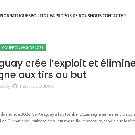
PIONNAT
LIGUES
BOUTIQUE
A PROPOS DE NOUS
NOUS CONTACTER
COUPE DU MONDE 2026
uay crée l’exploit et élimin
gne aux tirs au but
ed by
Paterne GOUDOU
 du monde 2026. Le Paraguay a fait tomber l’Allemagne au terme d’un co
Les Guaranis poursuivent ainsi leur magnifique aventure, tandis que la M