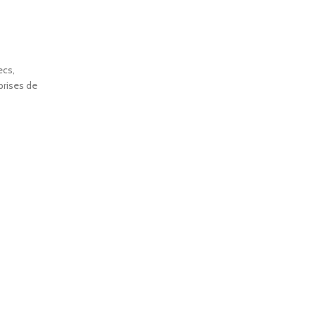
ecs,
prises de