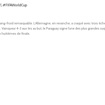
💪
#FIFAWorldCup
n sang-froid remarquable. L’Allemagne, en revanche, a craqué avec trois éch
inqueur 4-3 aux tirs au but, le Paraguay signe l’une des plus grandes sur
 huitièmes de finale.