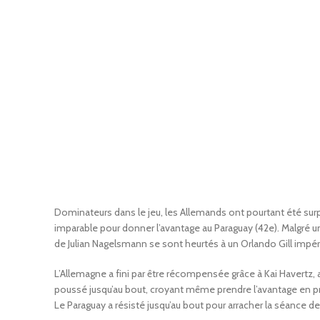
Dominateurs dans le jeu, les Allemands ont pourtant été surpri
imparable pour donner l’avantage au Paraguay (42e). Malgr
de Julian Nagelsmann se sont heurtés à un Orlando Gill impér
L’Allemagne a fini par être récompensée grâce à Kai Havertz,
poussé jusqu’au bout, croyant même prendre l’avantage en pr
Le Paraguay a résisté jusqu’au bout pour arracher la séance des