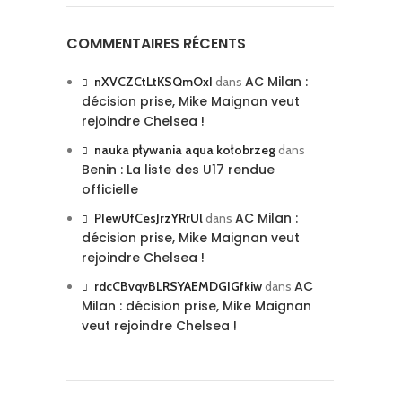
COMMENTAIRES RÉCENTS
AC Milan :
nXVCZCtLtKSQmOxI
dans
décision prise, Mike Maignan veut
rejoindre Chelsea !
nauka pływania aqua kołobrzeg
dans
Benin : La liste des U17 rendue
officielle
AC Milan :
PIewUfCesJrzYRrUl
dans
décision prise, Mike Maignan veut
rejoindre Chelsea !
AC
rdcCBvqvBLRSYAEMDGIGfkiw
dans
Milan : décision prise, Mike Maignan
veut rejoindre Chelsea !