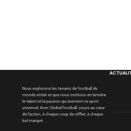
ACTUALI
Nous explorons les terrains de football du
monde entier et que nous mettons en lumière
le talent et la passion qui animent ce sport
universel. Avec Global Football, soyez au cœur
de l'action, à chaque coup de sifflet, à chaque
but marqué.