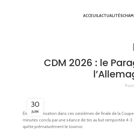
ACCEUIL
ACTUALITÉS
CHAM
CDM 2026 : le Parag
l’Allema
Post
30
JUIN
Énorme sensation dans ces seizièmes de finale de la Coupe
minutes conclu par une séance de tirs au but remportée 4-3. 
quitte prématurément le tournoi.