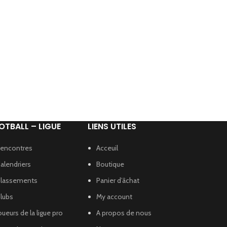
OTBALL – LIGUE
LIENS UTILES
encontres
Acceuil
alendriers
Boutique
lassements
Panier d’âchat
lubs
My account
oueurs de la ligue pro
A propos de nous