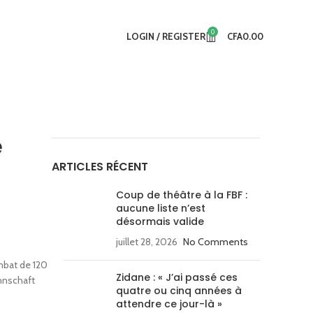
0
LOGIN / REGISTER
CFA
0.00
e
ARTICLES RÉCENT
Coup de théâtre à la FBF :
aucune liste n’est
désormais valide
juillet 28, 2026
No Comments
mbat de 120
Zidane : « J’ai passé ces
annschaft
quatre ou cinq années à
attendre ce jour-là »