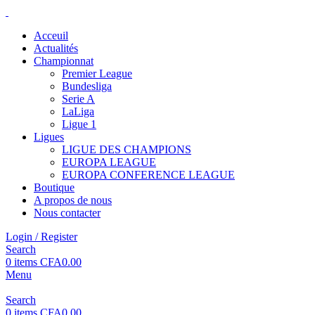
Acceuil
Actualités
Championnat
Premier League
Bundesliga
Serie A
LaLiga
Ligue 1
Ligues
LIGUE DES CHAMPIONS
EUROPA LEAGUE
EUROPA CONFERENCE LEAGUE
Boutique
A propos de nous
Nous contacter
Login / Register
Search
0
items
CFA
0.00
Menu
Search
0
items
CFA
0.00