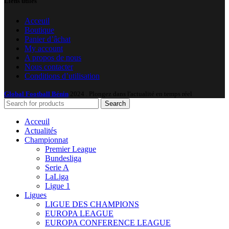
Liens utiles
Acceuil
Boutique
Panier d’âchat
My account
A propos de nous
Nous contacter
Conditions d’utilisation
Global Football Bénin
2024 . Plongez dans l'actualité en temps réel
Search
Acceuil
Actualités
Championnat
Premier League
Bundesliga
Serie A
LaLiga
Ligue 1
Ligues
LIGUE DES CHAMPIONS
EUROPA LEAGUE
EUROPA CONFERENCE LEAGUE