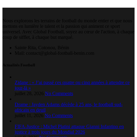
Nous explorons les terrains de football du monde entier et que nous
mettons en lumière le talent et la passion qui animent ce sport
universel. Avec Global Football, soyez au cœur de l'action, à chaque
coup de sifflet, à chaque but marqué.
Sainte Rita, Cotonou, Bénin
Mail: contact@global-football-benin.com
Actualités Football
Zidane : « J’ai passé ces quatre ou cinq années à attendre ce
jour-là »
juillet 28, 2026
No Comments
Drame : Jayden Adams décède à 25 ans, le football sud-
africain en deuil
juillet 11, 2026
No Comments
FIFA-Justice : Michel Platini attaque Gianni Infantino en
justice à trois jours du Mondial 2026