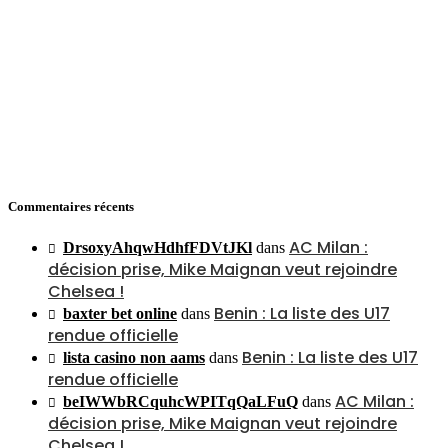
Commentaires récents
AC Milan :
DrsoxyAhqwHdhfFDVtJKl
dans
décision prise, Mike Maignan veut rejoindre
Chelsea !
Benin : La liste des U17
baxter bet online
dans
rendue officielle
Benin : La liste des U17
lista casino non aams
dans
rendue officielle
AC Milan :
beIWWbRCquhcWPITqQaLFuQ
dans
décision prise, Mike Maignan veut rejoindre
Chelsea !