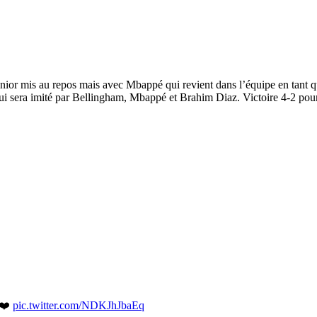
ior mis au repos mais avec Mbappé qui revient dans l’équipe en tant que 
 sera imité par Bellingham, Mbappé et Brahim Diaz. Victoire 4-2 pour 
❤️
pic.twitter.com/NDKJhJbaEq