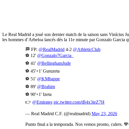
Le Real Madrid a joué son dernier match de la saison sans Vinícius Jun
les hommes d’Arbeloa lancés dès la 11e minute par Gonzalo Garcia qui
🏁 FP:
@RealMadrid
4-2
@AthleticClub
⚽ 12'
@Gonzalo7Garcia_
⚽ 41'
@BellinghamJude
⚽ 45'+1' Guruzeta
⚽ 51'
@KMbappe
⚽ 89'
@Brahim
⚽ 90'+1' Izeta
👉
@Emirates
pic.twitter.com/tB4x3ieZ7H
— Real Madrid C.F. (@realmadrid)
May 23, 2026
Punto final a la temporada. Nos vemos pronto, culers. 