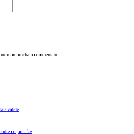
 pour mon prochain commentaire.
mais valide
endre ce jour-là »