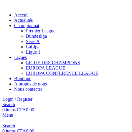
Acceuil
Actualités
Championnat
Premier League
Bundesliga
Serie A
LaLiga
Ligue 1
Ligues
LIGUE DES CHAMPIONS
EUROPA LEAGUE
EUROPA CONFERENCE LEAGUE
Boutique
A propos de nous
Nous contacter
Login / Register
Search
0
items
CFA
0.00
Menu
Search
0
items
CFA
0.00