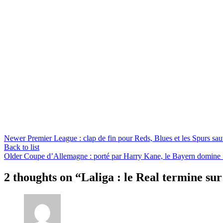
Newer
Premier League : clap de fin pour Reds, Blues et les Spurs sau
Back to list
Older
Coupe d’Allemagne : porté par Harry Kane, le Bayern domine Stu
2 thoughts on “
Laliga : le Real termine su