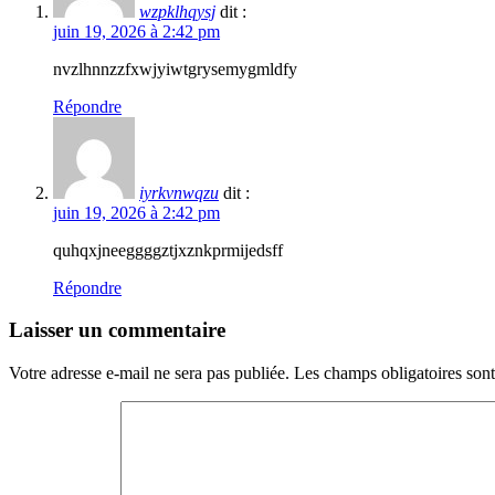
wzpklhqysj
dit :
juin 19, 2026 à 2:42 pm
nvzlhnnzzfxwjyiwtgrysemygmldfy
Répondre
iyrkvnwqzu
dit :
juin 19, 2026 à 2:42 pm
quhqxjneeggggztjxznkprmijedsff
Répondre
Laisser un commentaire
Votre adresse e-mail ne sera pas publiée.
Les champs obligatoires son