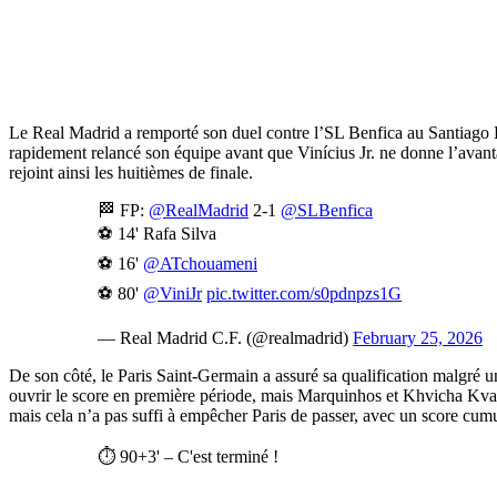
Le Real Madrid a remporté son duel contre l’SL Benfica au Santiago Be
rapidement relancé son équipe avant que Vinícius Jr. ne donne l’ava
rejoint ainsi les huitièmes de finale.
🏁 FP:
@RealMadrid
2-1
@SLBenfica
⚽ 14' Rafa Silva
⚽ 16'
@ATchouameni
⚽ 80'
@ViniJr
pic.twitter.com/s0pdnpzs1G
— Real Madrid C.F. (@realmadrid)
February 25, 2026
De son côté, le Paris Saint-Germain a assuré sa qualification malgré u
ouvrir le score en première période, mais Marquinhos et Khvicha Kvar
mais cela n’a pas suffi à empêcher Paris de passer, avec un score cum
⏱️ 90+3' – C'est terminé !