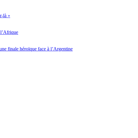
r-là »
l’Afrique
ne finale héroïque face à l’Argentine