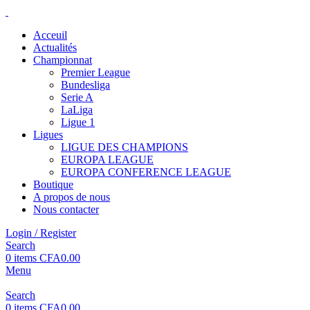
Acceuil
Actualités
Championnat
Premier League
Bundesliga
Serie A
LaLiga
Ligue 1
Ligues
LIGUE DES CHAMPIONS
EUROPA LEAGUE
EUROPA CONFERENCE LEAGUE
Boutique
A propos de nous
Nous contacter
Login / Register
Search
0
items
CFA
0.00
Menu
Search
0
items
CFA
0.00