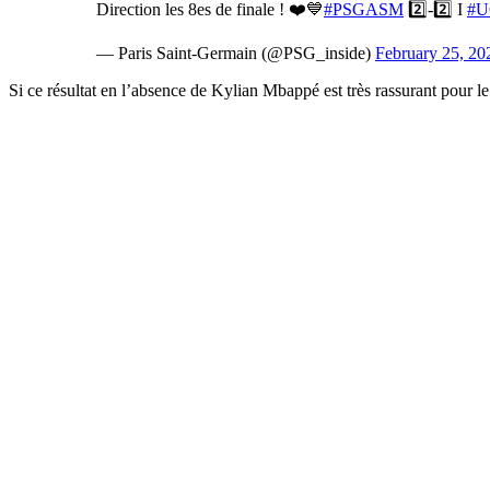
Direction les 8es de finale ! ❤️💙
#PSGASM
2️⃣-2️⃣ I
#U
— Paris Saint-Germain (@PSG_inside)
February 25, 20
Si ce résultat en l’absence de Kylian Mbappé est très rassurant pour l