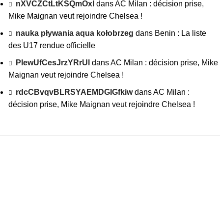
nXVCZCtLtKSQmOxI
dans
AC Milan : décision prise,
Mike Maignan veut rejoindre Chelsea !
nauka pływania aqua kołobrzeg
dans
Benin : La liste
des U17 rendue officielle
PIewUfCesJrzYRrUl
dans
AC Milan : décision prise, Mike
Maignan veut rejoindre Chelsea !
rdcCBvqvBLRSYAEMDGIGfkiw
dans
AC Milan :
décision prise, Mike Maignan veut rejoindre Chelsea !