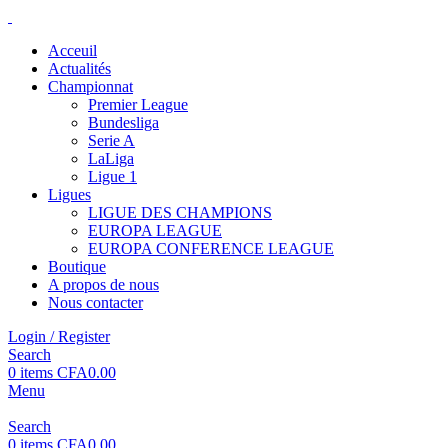
Acceuil
Actualités
Championnat
Premier League
Bundesliga
Serie A
LaLiga
Ligue 1
Ligues
LIGUE DES CHAMPIONS
EUROPA LEAGUE
EUROPA CONFERENCE LEAGUE
Boutique
A propos de nous
Nous contacter
Login / Register
Search
0
items
CFA
0.00
Menu
Search
0
items
CFA
0.00