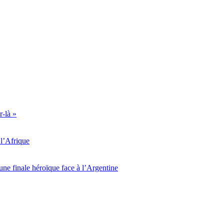
r-là »
l’Afrique
ne finale héroïque face à l’Argentine