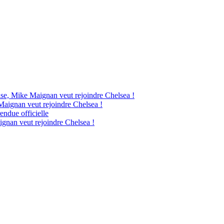
ise, Mike Maignan veut rejoindre Chelsea !
Maignan veut rejoindre Chelsea !
endue officielle
ignan veut rejoindre Chelsea !