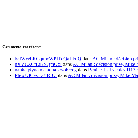
Commentaires récents
beIWWbRCquhcWPITqQaLFuQ
dans
AC Milan : décision pr
nXVCZCtLtKSQmOxI
dans
AC Milan : décision prise, Mike 
nauka pływania aqua kołobrzeg
dans
Benin : La liste des U17 r
PIewUfCesJrzYRrUl
dans
AC Milan : décision prise, Mike Ma