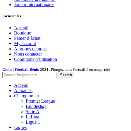
Joueur internationaux
Liens utiles
Acceuil
Boutique
Panier d’âchat
My account
A propos de nous
Nous contacter
Conditions d’utilisation
Global Football Bénin
2024 . Plongez dans l'actualité en temps réel
Search
Acceuil
Actualités
Championnat
Premier League
Bundesliga
Serie A
LaLiga
Ligue 1
Ligues