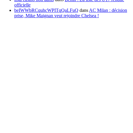
officielle
beIWWbRCquhcWPITqQaLFuQ
dans
AC Milan : décision
prise, Mike Maignan veut rejoindre Chelsea !