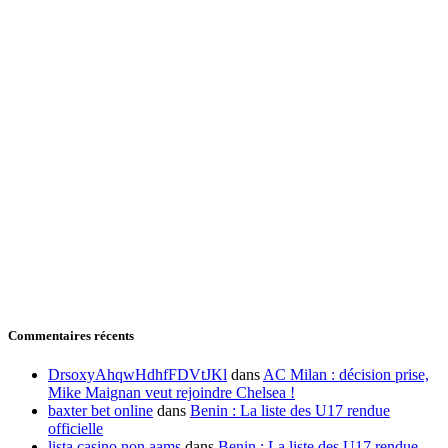
Commentaires récents
DrsoxyAhqwHdhfFDVtJKl
dans
AC Milan : décision prise,
Mike Maignan veut rejoindre Chelsea !
baxter bet online
dans
Benin : La liste des U17 rendue
officielle
lista casino non aams
dans
Benin : La liste des U17 rendue