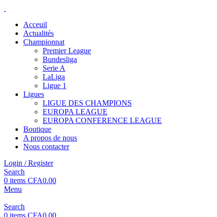
Acceuil
Actualités
Championnat
Premier League
Bundesliga
Serie A
LaLiga
Ligue 1
Ligues
LIGUE DES CHAMPIONS
EUROPA LEAGUE
EUROPA CONFERENCE LEAGUE
Boutique
A propos de nous
Nous contacter
Login / Register
Search
0
items
CFA
0.00
Menu
Search
0
items
CFA
0.00