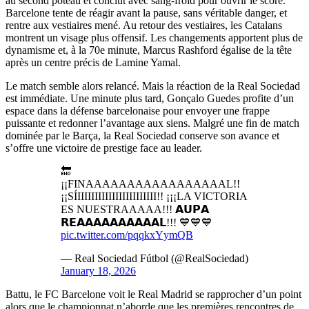
au second poteau et conclut avec sang-froid pour ouvrir le score.
Barcelone tente de réagir avant la pause, sans véritable danger, et
rentre aux vestiaires mené. Au retour des vestiaires, les Catalans
montrent un visage plus offensif. Les changements apportent plus de
dynamisme et, à la 70e minute, Marcus Rashford égalise de la tête
après un centre précis de Lamine Yamal.
Le match semble alors relancé. Mais la réaction de la Real Sociedad
est immédiate. Une minute plus tard, Gonçalo Guedes profite d’un
espace dans la défense barcelonaise pour envoyer une frappe
puissante et redonner l’avantage aux siens. Malgré une fin de match
dominée par le Barça, la Real Sociedad conserve son avance et
s’offre une victoire de prestige face au leader.
🔚
¡¡FINAAAAAAAAAAAAAAAAAL!!
¡¡SÍIIIIIIIIIIIIIIIIIIIIIII!! ¡¡¡LA VICTORIA
ES NUESTRAAAAA!!! 𝗔𝗨𝗣𝗔
𝗥𝗘𝗔𝗔𝗔𝗔𝗔𝗔𝗔𝗔𝗔𝗔𝗟!!! 💙💙💙
pic.twitter.com/pqqkxYymQB
— Real Sociedad Fútbol (@RealSociedad)
January 18, 2026
Battu, le FC Barcelone voit le Real Madrid se rapprocher d’un point
alors que le championnat n’aborde que les premières rencontres de