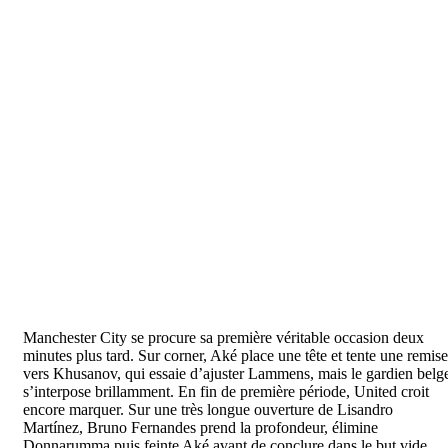
Manchester City se procure sa première véritable occasion deux
minutes plus tard. Sur corner, Aké place une tête et tente une remise
vers Khusanov, qui essaie d’ajuster Lammens, mais le gardien belg
s’interpose brillamment. En fin de première période, United croit
encore marquer. Sur une très longue ouverture de Lisandro
Martínez, Bruno Fernandes prend la profondeur, élimine
Donnarumma puis feinte Aké avant de conclure dans le but vide…