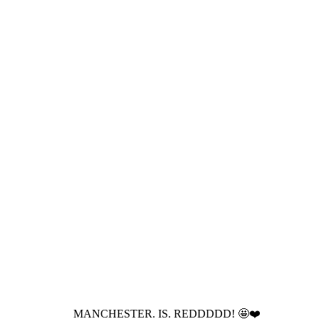
MANCHESTER. IS. REDDDDD! 🤩❤️