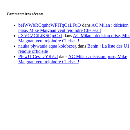
Commentaires récents
beIWWbRCquhcWPITqQaLFuQ
dans
AC Milan : décision
prise, Mike Maignan veut rejoindre Chelsea !
nXVCZCtLtKSQmOxI
dans
AC Milan : décision prise, Mik
Maignan veut rejoindre Chelsea !
nauka pływania aqua kołobrzeg
dans
Benin : La liste des U1
rendue officielle
PIewUfCesJrzYRrUl
dans
AC Milan : décision prise, Mike
Maignan veut rejoindre Chelsea !