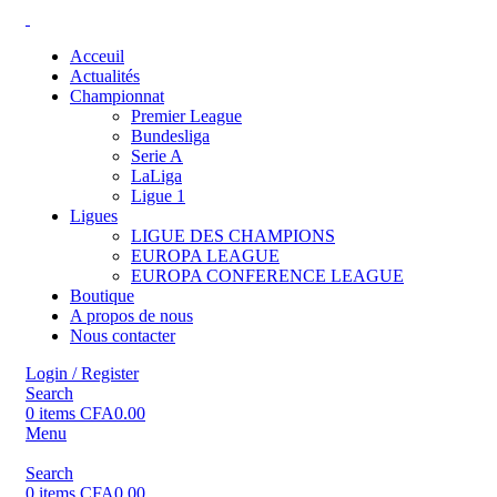
Acceuil
Actualités
Championnat
Premier League
Bundesliga
Serie A
LaLiga
Ligue 1
Ligues
LIGUE DES CHAMPIONS
EUROPA LEAGUE
EUROPA CONFERENCE LEAGUE
Boutique
A propos de nous
Nous contacter
Login / Register
Search
0
items
CFA
0.00
Menu
Search
0
items
CFA
0.00