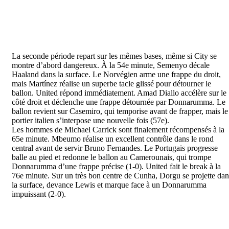
La seconde période repart sur les mêmes bases, même si City se
montre d’abord dangereux. À la 54e minute, Semenyo décale
Haaland dans la surface. Le Norvégien arme une frappe du droit,
mais Martínez réalise un superbe tacle glissé pour détourner le
ballon. United répond immédiatement. Amad Diallo accélère sur le
côté droit et déclenche une frappe détournée par Donnarumma. Le
ballon revient sur Casemiro, qui temporise avant de frapper, mais le
portier italien s’interpose une nouvelle fois (57e).
Les hommes de Michael Carrick sont finalement récompensés à la
65e minute. Mbeumo réalise un excellent contrôle dans le rond
central avant de servir Bruno Fernandes. Le Portugais progresse
balle au pied et redonne le ballon au Camerounais, qui trompe
Donnarumma d’une frappe précise (1-0). United fait le break à la
76e minute. Sur un très bon centre de Cunha, Dorgu se projette dan
la surface, devance Lewis et marque face à un Donnarumma
impuissant (2-0).