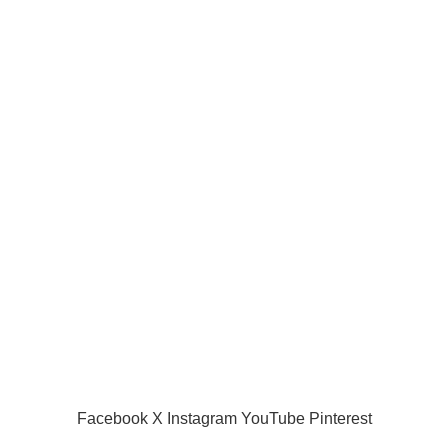
Joueurs de la ligue pro
Joueur internationaux
Liens utiles
Acceuil
Boutique
Panier d’âchat
My account
A propos de nous
Nous contacter
Conditions d’utilisation
Global Football Bénin
2024 . Plongez dans l'actualité en temps réel
Facebook
X
Instagram
YouTube
Pinterest