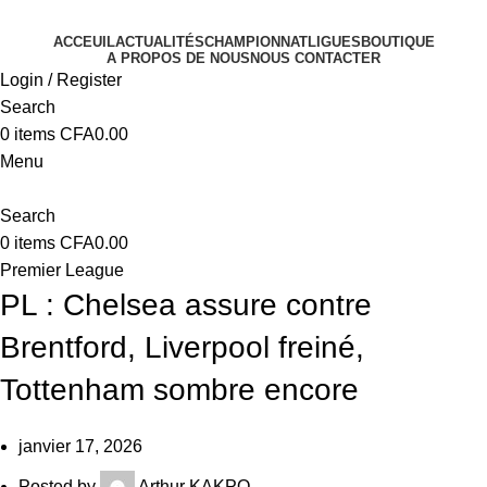
ACCEUIL
ACTUALITÉS
CHAMPIONNAT
LIGUES
BOUTIQUE
A PROPOS DE NOUS
NOUS CONTACTER
Login / Register
Search
0
items
CFA
0.00
Menu
Search
0
items
CFA
0.00
Premier League
PL : Chelsea assure contre
Brentford, Liverpool freiné,
Tottenham sombre encore
janvier 17, 2026
Posted by
Arthur KAKPO