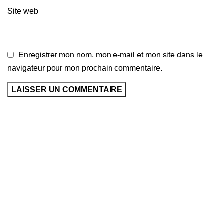
Site web
Enregistrer mon nom, mon e-mail et mon site dans le
navigateur pour mon prochain commentaire.
Nous explorons les terrains de football du monde entier
et que nous mettons en lumière le talent et la passion
qui animent ce sport universel. Avec Global Football,
soyez au cœur de l'action, à chaque coup de sifflet, à