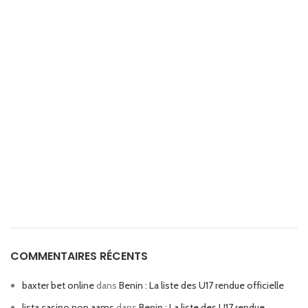
COMMENTAIRES RÉCENTS
baxter bet online
dans
Benin : La liste des U17 rendue officielle
lista casino non aams
dans
Benin : La liste des U17 rendue