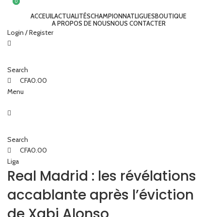
0
0
ACCEUIL
ACTUALITÉS
CHAMPIONNAT
LIGUES
BOUTIQUE
A PROPOS DE NOUS
NOUS CONTACTER
Login / Register
Search
CFA
0.00
Menu
Search
CFA
0.00
Liga
Real Madrid : les révélations
accablante après l’éviction
de Xabi Alonso