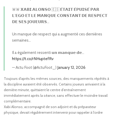
🚨🚨 𝗫𝗔𝗕𝗜 𝗔𝗟𝗢𝗡𝗦𝗢 🇪🇸 𝗘́𝗧𝗔𝗜𝗧 𝗘́𝗣𝗨𝗜𝗦𝗘́ 𝗣𝗔𝗥
𝗟’𝗘𝗚𝗢 𝗘𝗧 𝗟𝗘 𝗠𝗔𝗡𝗤𝗨𝗘 𝗖𝗢𝗡𝗦𝗧𝗔𝗡𝗧 𝗗𝗘 𝗥𝗘𝗦𝗣𝗘𝗖𝗧
𝗗𝗘 𝗦𝗘𝗦 𝗝𝗢𝗨𝗘𝗨𝗥𝗦…
Un manque de respect qui a augmenté ces dernières
semaines…
Il a également ressenti 𝘂𝗻 𝗺𝗮𝗻𝗾𝘂𝗲 𝗱𝗲…
https://t.co/rNHuptefRv
— Actu Foot (@ActuFoot_)
January 12, 2026
Toujours d’après les mêmes sources, des manquements répétés à
la discipline auraient été observés. Certains joueurs arrivaient à la
dernière minute, quittaient le centre d’entraînement
immédiatement après la séance, sans effectuer le moindre travail
complémentaire.
Xabi Alonso, accompagné de son adjoint et du préparateur
physique, devait régulièrement intervenir pour rappeler à l’ordre