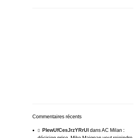
Commentaires récents
PIewUfCesJrzYRrUl
dans
AC Milan :
décision prise, Mike Maignan veut rejoindre