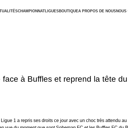
TUALITÉS
CHAMPIONNAT
LIGUES
BOUTIQUE
A PROPOS DE NOUS
NOUS
face à Buffles et reprend la tête du
is Ligue 1 a repris ses droits ce jour avec un choc très attendu 
us en vue du moment que sont Sobemap FC et les Buffles FC du 