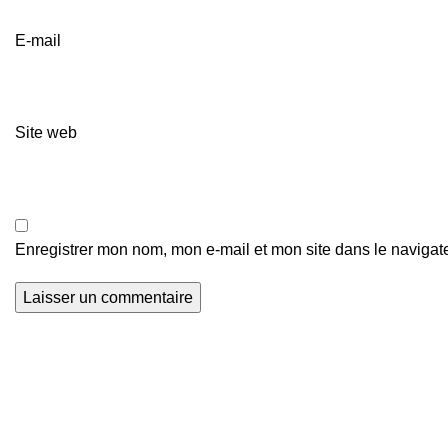
E-mail
Site web
Enregistrer mon nom, mon e-mail et mon site dans le naviga
Actualités Foot
Z
Nous explorons les terrains de football du
o