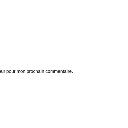
teur pour mon prochain commentaire.
ball
Articles match récents
idane : « J’ai passé ces quatre
Mercato: le Paris
u cinq années à attendre ce
FC s’attaque à