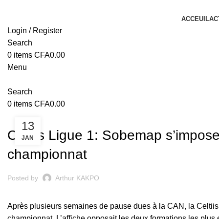
ACCEUIL
AC
Login / Register
Search
0
items
CFA
0.00
Menu
Search
0
items
CFA
0.00
CELTIIS LIGUE 1
13
Celtiis Ligue 1: Sobemap s’impose 
JAN
championnat
Posted by
Arthur KAKPO
Après plusieurs semaines de pause dues à la
CAN
, la Celti
championnat. L’affiche opposait les deux formations les pl