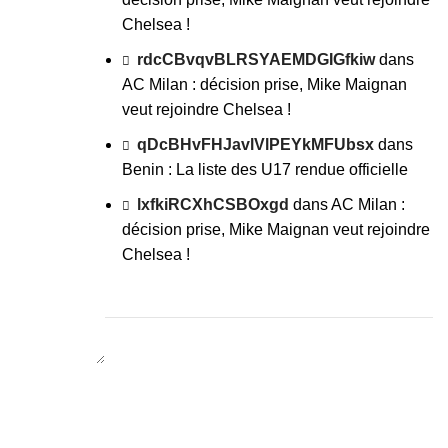
Chelsea !
rdcCBvqvBLRSYAEMDGIGfkiw
dans
AC Milan : décision prise, Mike Maignan
veut rejoindre Chelsea !
qDcBHvFHJavlVlPEYkMFUbsx
dans
Benin : La liste des U17 rendue officielle
lxfkiRCXhCSBOxgd
dans
AC Milan :
décision prise, Mike Maignan veut rejoindre
Chelsea !