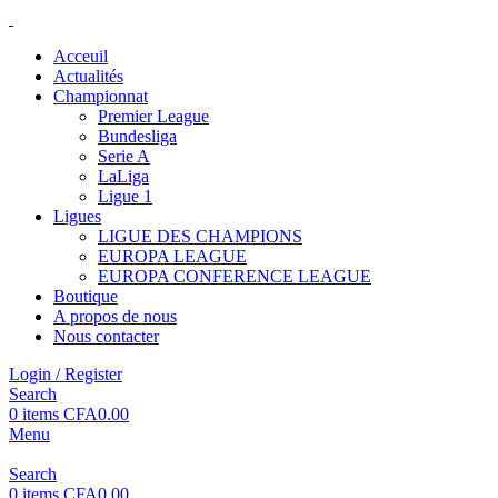
Acceuil
Actualités
Championnat
Premier League
Bundesliga
Serie A
LaLiga
Ligue 1
Ligues
LIGUE DES CHAMPIONS
EUROPA LEAGUE
EUROPA CONFERENCE LEAGUE
Boutique
A propos de nous
Nous contacter
Login / Register
Search
0
items
CFA
0.00
Menu
Search
0
items
CFA
0.00