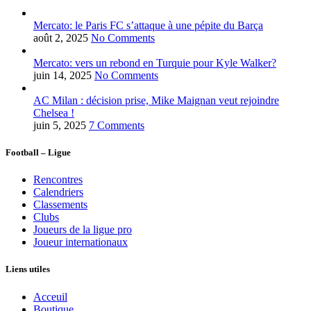
Mercato: le Paris FC s’attaque à une pépite du Barça
août 2, 2025
No Comments
Mercato: vers un rebond en Turquie pour Kyle Walker?
juin 14, 2025
No Comments
AC Milan : décision prise, Mike Maignan veut rejoindre
Chelsea !
juin 5, 2025
7 Comments
Football – Ligue
Rencontres
Calendriers
Classements
Clubs
Joueurs de la ligue pro
Joueur internationaux
Liens utiles
Acceuil
Boutique