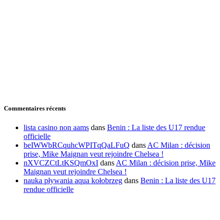
Commentaires récents
lista casino non aams
dans
Benin : La liste des U17 rendue
officielle
beIWWbRCquhcWPITqQaLFuQ
dans
AC Milan : décision
prise, Mike Maignan veut rejoindre Chelsea !
nXVCZCtLtKSQmOxI
dans
AC Milan : décision prise, Mike
Maignan veut rejoindre Chelsea !
nauka pływania aqua kołobrzeg
dans
Benin : La liste des U17
rendue officielle