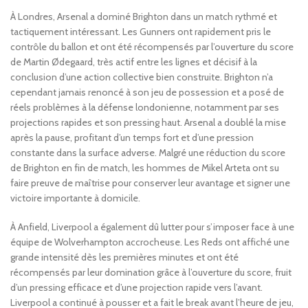
À Londres, Arsenal a dominé Brighton dans un match rythmé et
tactiquement intéressant. Les Gunners ont rapidement pris le
contrôle du ballon et ont été récompensés par l’ouverture du score
de Martin Ødegaard, très actif entre les lignes et décisif à la
conclusion d’une action collective bien construite. Brighton n’a
cependant jamais renoncé à son jeu de possession et a posé de
réels problèmes à la défense londonienne, notamment par ses
projections rapides et son pressing haut. Arsenal a doublé la mise
après la pause, profitant d’un temps fort et d’une pression
constante dans la surface adverse. Malgré une réduction du score
de Brighton en fin de match, les hommes de Mikel Arteta ont su
faire preuve de maîtrise pour conserver leur avantage et signer une
victoire importante à domicile.
À Anfield, Liverpool a également dû lutter pour s’imposer face à une
équipe de Wolverhampton accrocheuse. Les Reds ont affiché une
grande intensité dès les premières minutes et ont été
récompensés par leur domination grâce à l’ouverture du score, fruit
d’un pressing efficace et d’une projection rapide vers l’avant.
Liverpool a continué à pousser et a fait le break avant l’heure de jeu,