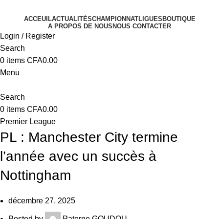
ACCEUIL
ACTUALITÉS
CHAMPIONNAT
LIGUES
BOUTIQUE
A PROPOS DE NOUS
NOUS CONTACTER
Login / Register
Search
0
items
CFA
0.00
Menu
Search
0
items
CFA
0.00
Premier League
PL : Manchester City termine
l’année avec un succès à
Nottingham
décembre 27, 2025
Posted by
Paterne GOUDOU