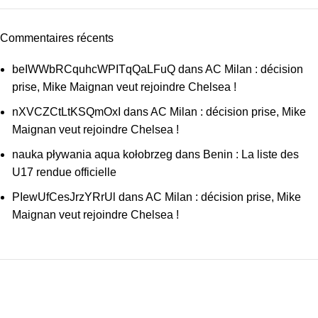
Commentaires récents
beIWWbRCquhcWPITqQaLFuQ
dans
AC Milan : décision
prise, Mike Maignan veut rejoindre Chelsea !
nXVCZCtLtKSQmOxI
dans
AC Milan : décision prise, Mike
Maignan veut rejoindre Chelsea !
nauka pływania aqua kołobrzeg
dans
Benin : La liste des
U17 rendue officielle
PIewUfCesJrzYRrUl
dans
AC Milan : décision prise, Mike
Maignan veut rejoindre Chelsea !