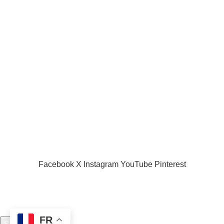
Liens utiles
Acceuil
Boutique
Panier d’âchat
My account
A propos de nous
Nous contacter
Conditions d’utilisation
Global Football Bénin
2024 . Plongez dans l'actualité en temps réel
Facebook
X
Instagram
YouTube
Pinterest
FR