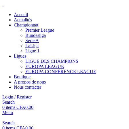
Acceuil
Actualités
Championnat
Premier League
Bundesliga
Serie A
LaLiga
Ligue 1
Ligues
LIGUE DES CHAMPIONS
EUROPA LEAGUE
EUROPA CONFERENCE LEAGUE
Boutique
A propos de nous
Nous contacter
Login / Register
Search
0
items
CFA
0.00
Menu
Search
0
items
CFA
0.00