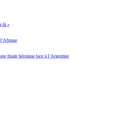
r-là »
l’Afrique
ne finale héroïque face à l’Argentine