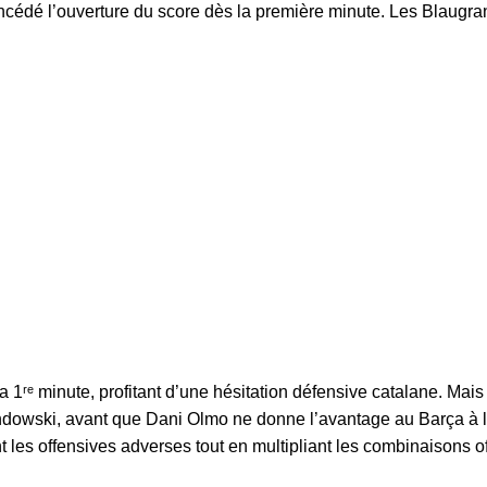
ncédé l’ouverture du score dès la première minute. Les Blaugr
la 1ʳᵉ minute, profitant d’une hésitation défensive catalane. Ma
dowski, avant que Dani Olmo ne donne l’avantage au Barça à la
t les offensives adverses tout en multipliant les combinaisons o