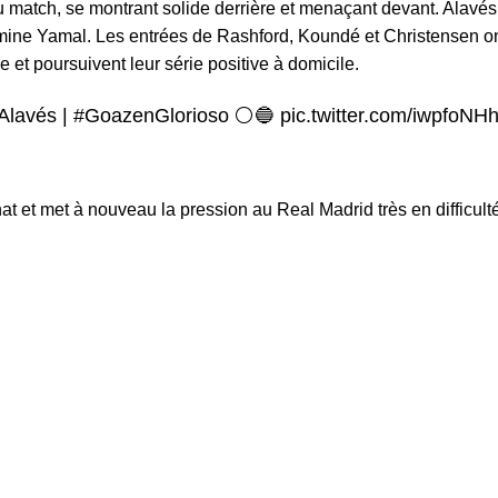
match, se montrant solide derrière et menaçant devant. Alavés a
r Lamine Yamal. Les entrées de Rashford, Koundé et Christensen 
et poursuivent leur série positive à domicile.
Alavés
|
#GoazenGlorioso
⚪️🔵
pic.twitter.com/iwpfoNH
t et met à nouveau la pression au Real Madrid très en difficul