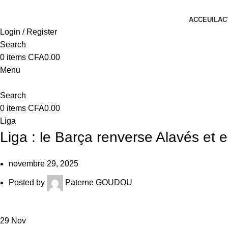
ACCEUIL
AC
Login / Register
Search
0
items
CFA
0.00
Menu
Search
0
items
CFA
0.00
Liga
Liga : le Barça renverse Alavés et 
novembre 29, 2025
Posted by
Paterne GOUDOU
29
Nov