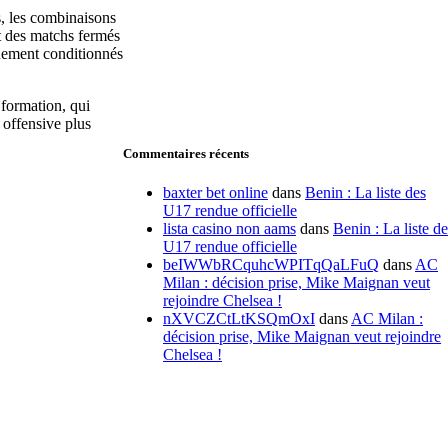
s, les combinaisons
t des matchs fermés
quement conditionnés
 formation, qui
 offensive plus
Commentaires récents
baxter bet online
dans
Benin : La liste des
U17 rendue officielle
lista casino non aams
dans
Benin : La liste de
U17 rendue officielle
beIWWbRCquhcWPITqQaLFuQ
dans
AC
Milan : décision prise, Mike Maignan veut
rejoindre Chelsea !
nXVCZCtLtKSQmOxI
dans
AC Milan :
décision prise, Mike Maignan veut rejoindre
Chelsea !