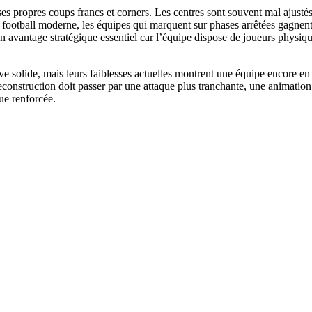
 ses propres coups francs et corners. Les centres sont souvent mal ajusté
e football moderne, les équipes qui marquent sur phases arrêtées gagnen
’un avantage stratégique essentiel car l’équipe dispose de joueurs physi
ve solide, mais leurs faiblesses actuelles montrent une équipe encore en
 reconstruction doit passer par une attaque plus tranchante, une animation
ue renforcée.