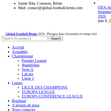
Sainte Rita, Cotonou, Bénin
FIFA-Jus
Mail: contact@global-football-benin.com
Infantin
2026
juin 9, 
Global Football Bénin
2024 . Plongez dans l'actualité en temps réel
Search
Acceuil
Actualités
Championnat
Premier League
Bundesliga
Serie A
LaLiga
Ligue 1
Ligues
LIGUE DES CHAMPIONS
EUROPA LEAGUE
EUROPA CONFERENCE LEAGUE
Boutique
A propos de nous
Nous contacter