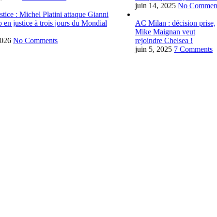
juin 14, 2025
No Commen
tice : Michel Platini attaque Gianni
o en justice à trois jours du Mondial
AC Milan : décision prise,
Mike Maignan veut
2026
No Comments
rejoindre Chelsea !
juin 5, 2025
7 Comments